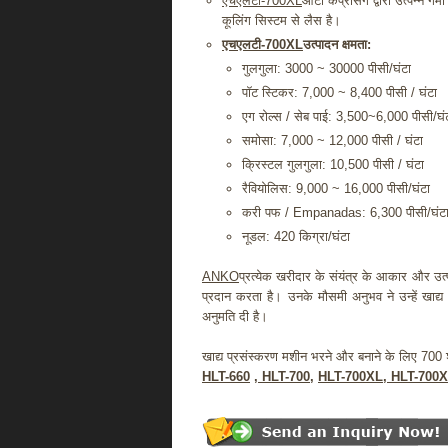
एचएलटी-700XL
आटा कंप्रेसिंग द्वारा उत्पन्न गर
कूलिंग सिस्टम से लैस है।
एचएलटी-700XL
उत्पादन क्षमता:
गुलगुला: 3000 ~ 30000 पीसी/घंटा
पॉट स्टिकर: 7,000 ~ 8,400 पीसी / घंटा
एग रोल्स / सेब पाई: 3,500~6,000 पीसी/घं
समोसा: 7,000 ~ 12,000 पीसी / घंटा
क्रिस्टल गुलगुला: 10,500 पीसी / घंटा
रैवियोलिस: 9,000 ~ 16,000 पीसी/घंटा
करी पफ / Empanadas: 6,300 पीसी/घंट
नूडल: 420 किग्रा/घंटा
ANKO
प्रत्येक खरीदार के संयंत्र के आकार और उत
प्रदान करता है। उनके मौसमी अनुभव ने उन्हें खाद्य
अनुमति दी है।
खाद्य प्रसंस्करण मशीन भरने और बनाने के लिए 700 श्र
HLT-660
,
HLT-700
,
HLT-700XL
,
HLT-700