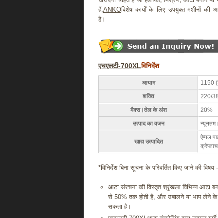
हैं,
ANKO
विशेष कार्यों के लिए उपयुक्त मशीनों की आपू
है।
एचएलटी-700XL
विनिर्देश
आयाम
1150 (ड
शक्ति
220/380
मैक्स।तेल के अंश
20%
उत्पाद का वजन
न्यूनतम
ऐप्पल पा
खाद्य उत्पादित
क्रेप्ला
*विनिर्देश बिना सूचना के परिवर्तित किए जाने की विषय -
आटा संरचना की विस्तृत श्रृंखला विभिन्न आटा बन
से 50% तक होती है, और उबालने या भाप लेने के ब
सकता है।