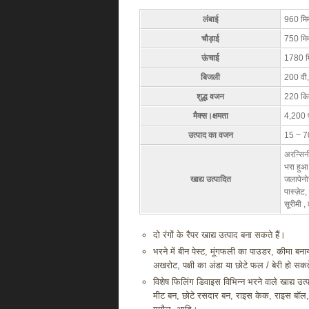
लंबाई
960 मि
चौड़ाई
750 मि
ऊंचाई
1780 म
बिजली
200 वी,
शुद्ध वजन
220 किग
मैक्स।क्षमता
4,200 प
उत्पाद का वजन
15 ~ 70
अरन्सिनी
भरा हुआ
खाद्य उत्पादित
जलापेनोस
पास्ज़ेट
सूरीमी ,
दो रंगों के रैपर खाद्य उत्पाद बना सकते हैं।
भरने में बीन पेस्ट, मूंगफली का पाउडर, कीमा बनाय
अखरोट, पक्षी का अंडा या छोटे फल / बेरी हो सकते
विशेष फिलिंग डिवाइस विभिन्न भरने वाले खाद्य उत
मीट बन, छोटे रसदार बन, राइस केक, राइस बॉल, मो