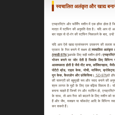
स्वचालित अलंकृत और खाद्य बना
एनक्रस्टिंग और फॉर्मिंग मशीन में एक हॉपर होता है
मात्रा में स्टफिंग की अनुमति देता है। यदि आप द
बार पाइप से दो-रंग की स्टफिंग निकालने के बाद, उन्हे
यदि आप ऐसे खाद्य प्रसंस्करण उपकरण की तलाश कर र
प्रकार के रैपर बनाने में सक्षम हो,
स्वचालित अलंकृत 
(
एसडी-97N
)
आपके लिए सही मशीन होगी।
एनक्रस्टि
भोजन बनाने पर जोर देती है जिसके लिए विभिन्न 
आवश्यकता होती है जैसे मीट बन्स, कॉक्सिनहास, मैमौल्
पोटैटो ब्रेड, राइस केक, मोची, मार्जिपन, क्रोकेट्स
मून केक, कैलज़ोन और फ़ोकैसिया।
SD-97N
दो हॉपर
की सामग्री को बहुमुखी रूप और स्वाद बनाने की अनुमत
श्रम लागत के मुद्दों के लिए एक बढ़िया विकल्प है
बनाना चाहते हैं जिनमें रंग और स्टफिंग हो, एनक्रस्टि
के साथ, तो आप रैपर को बदलने के लिए मशीन को 
हैं और जैम, मक्खन या चॉकलेट आदि के विभिन्न स्वा
कर सकते हैं।