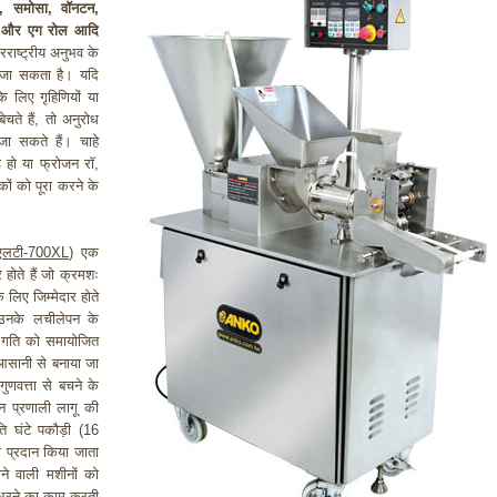
र, समोसा, वॉनटन,
ास और एग रोल आदि
ष्ट्रीय अनुभव के
 जा सकता है। यदि
के लिए गृहिणियों या
ेचते हैं, तो अनुरोध
ा सकते हैं। चाहे
ड हो या फ्रोजन रॉ,
ों को पूरा करने के
एलटी-700XL
) एक
 होते हैं जो क्रमशः
 लिए जिम्मेदार होते
उनके लचीलेपन के
ी गति को समायोजित
सानी से बनाया जा
ुणवत्ता से बचने के
 प्रणाली लागू की
ि घंटे पकौड़ी (16
खा प्रदान किया जाता
ाने वाली मशीनों को
 भरने का काम करती