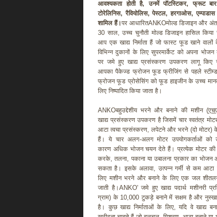
आवश्यकता होती है, उनमें पॉटस्टिकर, फ्रूट बा
टोरेलिनिस, रैवियोलिस, पेस्टल, हरगाओस, एम्पाड
शामिल हैं।
पर आधारितANKOमोल्ड डिजाइन और अंतररा
30 साल, उच्च चुनौती मोल्ड डिजाइन हासिल किया
आप एक खाद्य निर्माता हैं जो फास्ट फूड खाने वालों 
विभिन्न दुकानों के लिए सुपरमार्केट को अपना भोजन ब
पर जमे हुए खाद्य प्रसंस्करण उपकरण लागू किए ज
आपका पैकेज्ड फ्रोजन फूड फ्रीजिंग से पहले स्टीम्
फ्रोजन फूड प्रोसेसिंग को फूड हाइजीन के उच्च मानक
लिए निष्पादित किया जाता है।
ANKOबहुउद्देशीय भरने और बनाने की मशीन (
एच
खाद्य प्रसंस्करण उपकरण है जिसमें चार स्वतंत्र मोटर
आटा त्वचा प्रसंस्करण, लपेटने और भरने (दो मोटर) के
हैं। ये चार अलग-अलग मोटर उपयोगकर्ताओं को 
कारण अधिक भोजन चयन देते हैं। प्रत्येक मोटर क
करके, तलना, पकाना या उबालना प्रकार का भोजन आ
सकता है। इसके अलावा, उत्पन्न गर्मी से कम आटा ग
लिए मशीन भरने और बनाने के लिए एक जल शीतलन
जाती है।ANKO' जमे हुए खाद्य पदार्थ मशीनरी प्रत
ग्राम) के 10,000 टुकड़े बनाने में सक्षम है और नुस्
है। कुछ खाद्य निर्माताओं के लिए, यदि वे खाद्य बन
खरीदना चाहते हैं जो हलचल, मिश्रण, आटा बनाने या