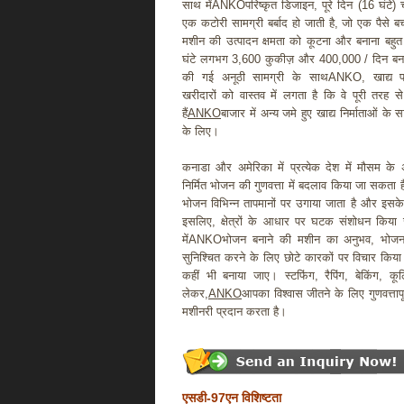
साथ मेंANKOपरिष्कृत डिजाइन, पूरे दिन (16 घंटे)
एक कटोरी सामग्री बर्बाद हो जाती है, जो एक पैसे ब
मशीन की उत्पादन क्षमता को कूटना और बनाना बहुत 
घंटे लगभग 3,600 कुकीज़ और 400,000 / दिन बनाता 
की गई अनूठी सामग्री के साथANKO, खाद्य प्
खरीदारों को वास्तव में लगता है कि वे पूरी तरह
हैं
ANKO
बाजार में अन्य जमे हुए खाद्य निर्माताओं के स
के लिए।
कनाडा और अमेरिका में प्रत्येक देश में मौसम क
निर्मित भोजन की गुणवत्ता में बदलाव किया जा सकता 
भोजन विभिन्न तापमानों पर उगाया जाता है और इसके
इसलिए, क्षेत्रों के आधार पर घटक संशोधन किया
मेंANKOभोजन बनाने की मशीन का अनुभव, भोजन 
सुनिश्चित करने के लिए छोटे कारकों पर विचार किया 
कहीं भी बनाया जाए। स्टफिंग, रैपिंग, बेकिंग, कू
लेकर,
ANKO
आपका विश्वास जीतने के लिए गुणवत्तापूर
मशीनरी प्रदान करता है।
एसडी-97एन विशिष्टता