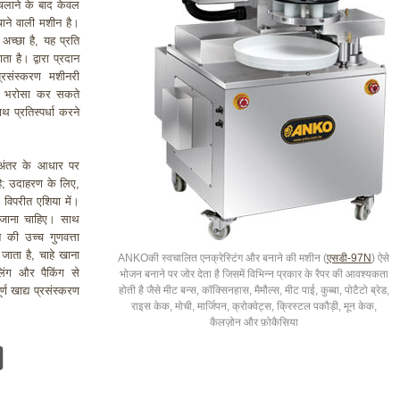
 चलाने के बाद केवल
चाने वाली मशीन है।
अच्छा है, यह प्रति
है। द्वारा प्रदान
रसंस्करण मशीनरी
 से भरोसा कर सकते
ाथ प्रतिस्पर्धा करने
े अंतर के आधार पर
है; उदाहरण के लिए,
 विपरीत एशिया में।
 जाना चाहिए। साथ
की उच्च गुणवत्ता
जाता है, चाहे खाना
ANKOकी स्वचालित एनक्रेस्टिंग और बनाने की मशीन (
एसडी-97N
) ऐसे
लिंग और पैकिंग से
भोजन बनाने पर जोर देता है जिसमें विभिन्न प्रकार के रैपर की आवश्यकता
्ण खाद्य प्रसंस्करण
होती है जैसे मीट बन्स, कॉक्सिनहास, मैमौल्स, मीट पाई, कुब्बा, पोटैटो ब्रेड,
राइस केक, मोची, मार्जिपन, क्रोक्वेट्स, क्रिस्टल पकौड़ी, मून केक,
कैलज़ोन और फ़ोकैसिया