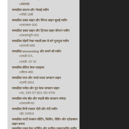
»
बीबीसीबी
स्वचालित काटना और गोलाई मशीन
»
जीडी-18बी
स्वचालित डबल लाइन और सिंगल लाइन शुमाई मशीन
»
एचएसएम-600
स्वचालित डबल लाइन और ट्रिपल लाइन वॉनटन मशीन
»
एचडब्ल्यूटी-400
स्वचालित दोहरी रेखा नकली हाथ से बने गुलगुला मशीन
»
एएफडी-888
स्वचालित encrusting और बनाने की मशीन
»
एसडी-97L
»
एसडी -97 W
स्वचालित क्षैतिज केक स्लाइसर
»
सीएस-480
स्वचालित परत और भरवां पराठा उत्पादन लाइन
»
एलपी-3001
स्वचालित ममौल और मून केक उत्पादन लाइन
»
AL-240-ST-801-SD-97W
स्वचालित मांस बॉल और मछली बॉल उत्पादन संयंत्र
»
एफएमबी-60
स्वचालित मिनी रसदार रोटी और मंटी मशीन
»
ईए-100KA
स्वचालित मल्टी फंक्शन शीटिंग, फिलिंग, रोलिंग और प्रोडक्शन
लाइन बनाना
स्वचालित राइस पेपर स्टीमिंग और स्टफिंग एक्सट्रूडिंग मशीन