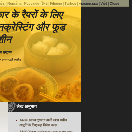
uês
|
Română
|
Русский
|
ไทย
|
Filipino
|
Türkçe
|
українська
|
Việt
|
Close
ार के रैपरों के लिए
क्रेस्टिंग और फूड
शीन
र बनाना
ीट बनाने की मशीन
लेख अनुभाग
ANKOउच्च गुणवत्ता वाली खाद्य मशीन
आपूर्ति के लिए बड़ा निवेश कदम