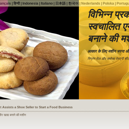
rançais
|
हिन्दी
|
Indonesia
|
Italiano
|
日本語
|
한국어
|
Nederlands
|
Polska
|
Portug
विभिन्न प्रक
स्वचालित एन
बनाने की म
आकार के लिए मशीन भरना औ
स्प्रिंग रोल और समोसा पेस्ट्री श
ssists a Shoe Seller to Start a Food Business
ग और खाद्य बनाने की मशीन