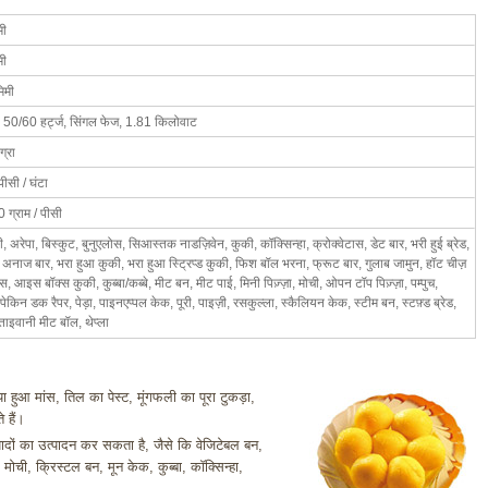
मी
मी
िमी
 50/60 हर्ट्ज, सिंगल फेज, 1.81 किलोवाट
्रा
ीसी / घंटा
 ग्राम / पीसी
, अरेपा, बिस्कुट, बुनुएलोस, सिआस्तक नाडज़िवेन, कुकी, कॉक्सिन्हा, क्रोक्वेटास, डेट बार, भरी हुई ब्रेड,
 अनाज बार, भरा हुआ कुकी, भरा हुआ स्ट्रिप्ड कुकी, फिश बॉल भरना, फ्रूट बार, गुलाब जामुन, हॉट चीज़
, आइस बॉक्स कुकी, कुब्बा/कब्बे, मीट बन, मीट पाई, मिनी पिज़्ज़ा, मोची, ओपन टॉप पिज़्ज़ा, पम्पुच,
, पेकिन डक रैपर, पेड़ा, पाइनएप्पल केक, पूरी, पाइज़ी, रसकुल्ला, स्कैलियन केक, स्टीम बन, स्टफ़्ड ब्रेड,
 ताइवानी मीट बॉल, थेप्ला
ा हुआ मांस, तिल का पेस्ट, मूंगफली का पूरा टुकड़ा,
 हैं।
्पादों का उत्पादन कर सकता है, जैसे कि वेजिटेबल बन,
ची, क्रिस्टल बन, मून केक, कुब्बा, कॉक्सिन्हा,