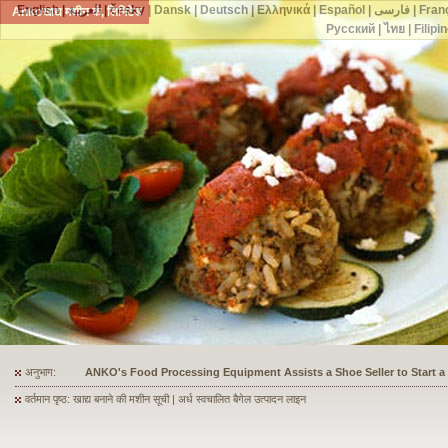
English
|
العربية
|
česky
|
Dansk
|
Deutsch
|
Ελληνικά
|
Español
|
فارسی
|
Fran
Ankoखाद्य मशीन कं, लिमिटेड
Русский
|
ไทย
|
Filipi
अनुभाग:
ANKO's Food Processing Equipment Assists a Shoe Seller to Start 
वर्तमान पृष्ठ: खाद्य बनाने की मशीन सूची | अर्ध स्वचालित बैगेल उत्पादन लाइन