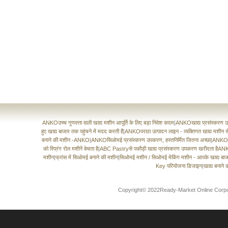
ANKOउच्च गुणवत्ता वाली खाद्य मशीन आपूर्ति के लिए बड़ा निवेश कदम
|
ANKOखाद्य प्रसंस्करण उपक
हुए खाद्य बाजार तक पहुंचने में मदद करती हैं
|
ANKOपराठा उत्पादन लाइन - व्यक्तिगत खाद्य मशीन स
बनाने की मशीन -ANKO
|
ANKOसिओमई प्रसंस्करण उपकरण, हस्तनिर्मित जितना अच्छा
|
ANKOऑस्
को स्प्रिंग रोल मशीनें बेचता है
|
ABC Pastryसे पकौड़ी खाद्य प्रसंस्करण उपकरण खरीदता हैA
मशीन
|
फ्रांस में सिओमई बनाने की मशीन
|
सिओमई मशीन / सिओमई मेकिंग मशीन - आपके खाद्य बा
Key परियोजना डिजाइन
|
खाद्य बनाने 
Copyright© 2022Ready-Market Online Corporationस