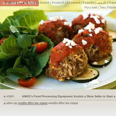
English
|
العربية
|
česky
|
Dansk
|
Deutsch
|
Ελληνικά
|
Español
|
فارسی
|
Fran
Ankoखाद्य मशीन कं, लिमिटेड
Русский
|
ไทย
|
Filipi
अनुभाग:
ANKO's Food Processing Equipment Assists a Shoe Seller to Start 
वर्तमान पृष्ठ:
स्वचालित क्षैतिज केक स्लाइसर
»स्वचालित क्षैतिज केक स्लाइसर