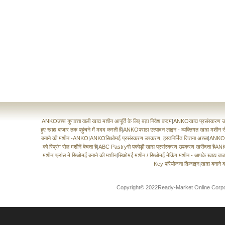
ANKOउच्च गुणवत्ता वाली खाद्य मशीन आपूर्ति के लिए बड़ा निवेश कदम
|
ANKOखाद्य प्रसंस्करण उपक
हुए खाद्य बाजार तक पहुंचने में मदद करती हैं
|
ANKOपराठा उत्पादन लाइन - व्यक्तिगत खाद्य मशीन स
बनाने की मशीन -ANKO
|
ANKOसिओमई प्रसंस्करण उपकरण, हस्तनिर्मित जितना अच्छा
|
ANKOऑस्
को स्प्रिंग रोल मशीनें बेचता है
|
ABC Pastryसे पकौड़ी खाद्य प्रसंस्करण उपकरण खरीदता हैA
मशीन
|
फ्रांस में सिओमई बनाने की मशीन
|
सिओमई मशीन / सिओमई मेकिंग मशीन - आपके खाद्य बा
Key परियोजना डिजाइन
|
खाद्य बनाने 
Copyright© 2022Ready-Market Online Corporationस