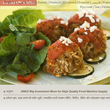
English
|
العربية
|
česky
|
Dansk
|
Deutsch
|
Ελληνικά
|
Español
|
فارسی
|
Fran
Ankoखाद्य मशीन कं, लिमिटेड
Русский
|
ไทย
|
Filipi
अनुभाग:
ANKO's Food Processing Equipment Assists a Shoe Seller to Start 
वर्तमान पृष्ठ: खाद्य बनाने की मशीन सूची | स्वचालित मल्टी फंक्शन शीटिंग, फिलिंग, रोलिंग और प्रोडक्शन लाइन बना