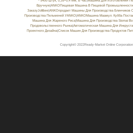
- 5400 Штук, 0,35–0,4 Мм, В Час
|
Машина Для Изготовления П
Вручную
|
ANKOПищевая Машина В Пищевой Промышленности
ЗаказуJollibee
|
ANKOпродает Машины Для Производства Блинчиков 
Производства Пельменей УANKO
|
ANKOМашина Маамул. Кубба Поста
Машина Для Жареного Риса
|
Машина Для Производства Siomai В
Продовольственного Рынка
|
Автоматическая Машина Для Инкруст
Проектного Дизайна
|
Список Машин Для Производства Продуктов Пи
Copyright© 2022Ready-Market Online Corporat