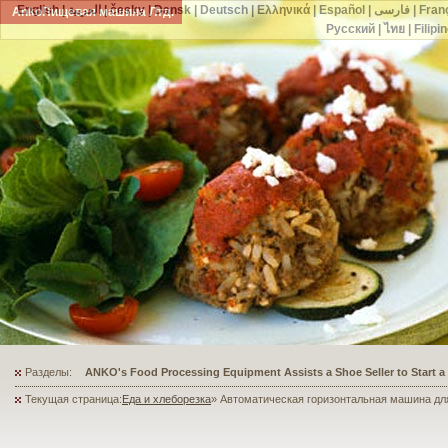
English
|
العربية
|
česky
|
Dansk
|
Deutsch
|
Ελληνικά
|
Español
|
فارسی
|
Fran
AnkoПищевая машина Лтд.
Русский
|
ไทย
|
Filipi
Разделы:
ANKO's Food Processing Equipment Assists a Shoe Seller to Start 
Текущая страница:
Еда и хлеборезка
» Автоматическая горизонтальная машина для