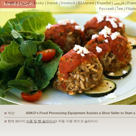
English
|
العربية
|
česky
|
Dansk
|
Deutsch
|
Ελληνικά
|
Español
|
فارسی
|
Fran
Anko푸드머신(주)
Русский
|
ไทย
|
Filipi
섹션:
ANKO's Food Processing Equipment Assists a Shoe Seller to Start 
현재 페이지:
식품 및 빵 슬라이서
» 자동 수평 케이크 슬라이서