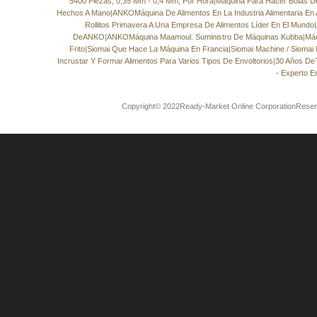
5400 Piezas, 0,35 Mm - 0,4 Mm, Por Hora
|
Máquina Para Hacer Bolas 
Hechos A Mano
|
ANKOMáquina De Alimentos En La Industria Alimentaria En 
Rollitos Primavera A Una Empresa De Alimentos Líder En El Mundo
|
DeANKO
|
ANKOMáquina Maamoul. Suministro De Máquinas Kubba
|
Máq
Frito
|
Siomai Que Hace La Máquina En Francia
|
Siomai Machine / Siomai
Incrustar Y Formar Alimentos Para Varios Tipos De Envoltorios
|
30 Años De
- Experto E
Copyright© 2022Ready-Market Online CorporationReser