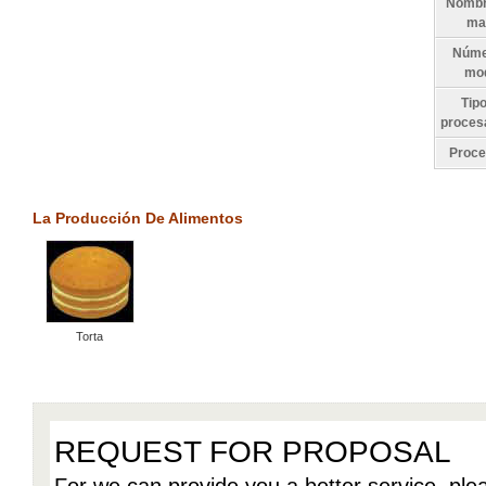
Nombr
ma
Núme
mo
Tip
proces
Proc
La Producción De Alimentos
Torta