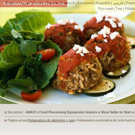
English
|
العربية
|
česky
|
Dansk
|
Deutsch
|
Ελληνικά
|
Español
|
فارسی
|
Fran
AnkoMáquina de alimentos Co., Ltd.
Русский
|
ไทย
|
Filipi
Secciones:
ANKO's Food Processing Equipment Assists a Shoe Seller to Start 
Página actual:
Rebanadora de alimentos y pan
» Rebanadora automática de torta horizon