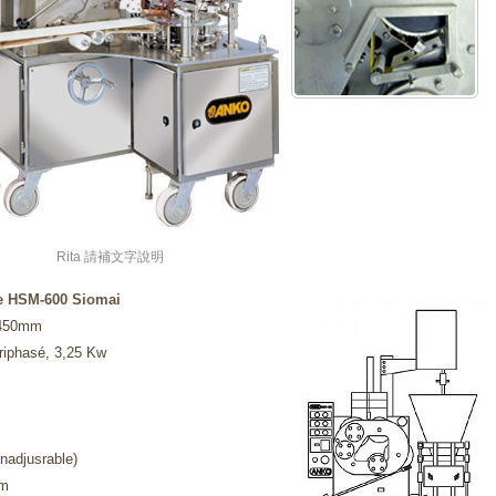
Rita 請補文字說明
re HSM-600 Siomai
)1450mm
triphasé, 3,25 Kw
nadjusrable)
mm