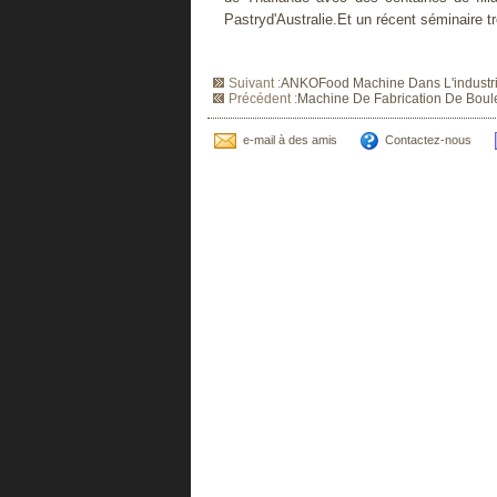
Pastryd'Australie.Et un récent séminaire 
Suivant :
ANKOFood Machine Dans L'industrie
Précédent :
Machine De Fabrication De Boul
e-mail à des amis
Contactez-nous