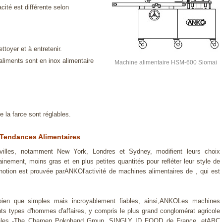
cité est différente selon
ttoyer et à entretenir.
aliments sont en inox alimentaire
Machine alimentaire HSM-600 Siomai
e la farce sont réglables.
Tendances Alimentaires
 villes, notamment New York, Londres et Sydney, modifient leurs choix
inement, moins gras et en plus petites quantités pour refléter leur style de
notion est prouvée parANKOl'activité de machines alimentaires de , qui est
ien que simples mais incroyablement fiables, ainsi,ANKOLes machines
nts types d'hommes d'affaires, y compris le plus grand conglomérat agricole
liales -The Charoen Pokphand Group, SINGLY ID FOOD de France, etABC