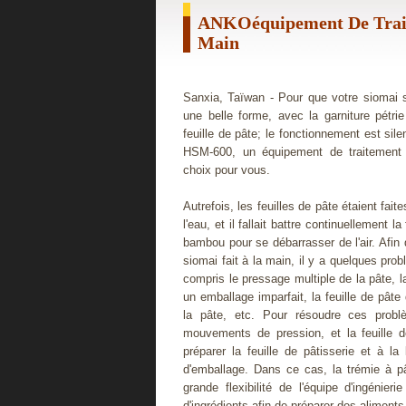
ANKOéquipement De Trait
Main
Sanxia, ​​Taïwan - Pour que votre siomai 
une belle forme, avec la garniture pétr
feuille de pâte; le fonctionnement est sile
HSM-600, un équipement de traitement
choix pour vous.
Autrefois, les feuilles de pâte étaient fait
l'eau, et il fallait battre continuellement 
bambou pour se débarrasser de l'air. Afin 
siomai fait à la main, il y a quelques pro
compris le pressage multiple de la pâte, l
un emballage imparfait, la feuille de pâte
la pâte, etc. Pour résoudre ces prob
mouvements de pression, et la feuille d
préparer la feuille de pâtisserie et à l
d'emballage. Dans ce cas, la trémie à p
grande flexibilité de l'équipe d'ingéni
d'ingrédients afin de préparer des aliment