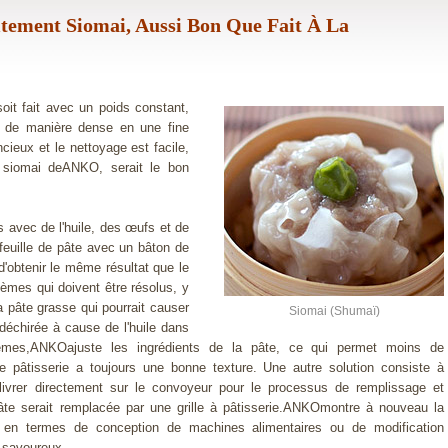
ement Siomai, Aussi Bon Que Fait À La
soit fait avec un poids constant,
ie de manière dense en une fine
ncieux et le nettoyage est facile,
 siomai deANKO, serait le bon
es avec de l'huile, des œufs et de
la feuille de pâte avec un bâton de
d'obtenir le même résultat que le
blèmes qui doivent être résolus, y
a pâte grasse qui pourrait causer
Siomai (Shumaï)
 déchirée à cause de l'huile dans
lèmes,ANKOajuste les ingrédients de la pâte, ce qui permet moins de
e pâtisserie a toujours une bonne texture. Une autre solution consiste à
a livrer directement sur le convoyeur pour le processus de remplissage et
âte serait remplacée par une grille à pâtisserie.ANKOmontre à nouveau la
erie en termes de conception de machines alimentaires ou de modification
s savoureux.