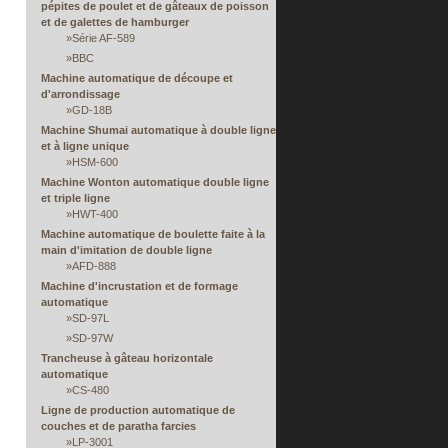
pépites de poulet et de gâteaux de poisson
et de galettes de hamburger
»
Série AF-589
»
BBC
Machine automatique de découpe et
d'arrondissage
»
GD-18B
Machine Shumai automatique à double ligne
et à ligne unique
»
HSM-600
Machine Wonton automatique double ligne
et triple ligne
»
HWT-400
Machine automatique de boulette faite à la
main d'imitation de double ligne
»
AFD-888
Machine d'incrustation et de formage
automatique
»
SD-97L
»
SD-97W
Trancheuse à gâteau horizontale
automatique
»
CS-480
Ligne de production automatique de
couches et de paratha farcies
»
LP-3001