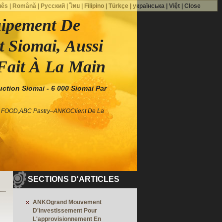
uês
|
Română
|
Русский
|
ไทย
|
Filipino
|
Türkçe
|
українська
|
Việt
|
Close
pement De
t Siomai, Aussi
Fait À La Main
tion Siomai - 6 000 Siomai Par
D FOOD,ABC Pastry–ANKOClient De La
SECTIONS D'ARTICLES
ANKOgrand Mouvement
D'investissement Pour
L'approvisionnement En