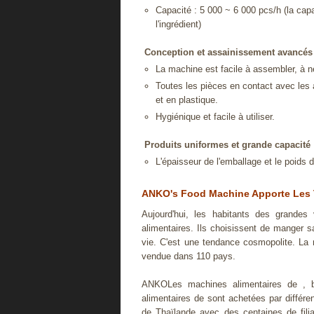
Capacité : 5 000 ~ 6 000 pcs/h (la capa
l'ingrédient)
Conception et assainissement avancés
La machine est facile à assembler, à ne
Toutes les pièces en contact avec les 
et en plastique.
Hygiénique et facile à utiliser.
Produits uniformes et grande capacité
L'épaisseur de l'emballage et le poids d
ANKO's Food Machine Apporte Les 
Aujourd'hui, les habitants des grandes
alimentaires. Ils choisissent de manger sa
vie. C'est une tendance cosmopolite. La 
vendue dans 110 pays.
ANKOLes machines alimentaires de , b
alimentaires de sont achetées par différe
de Thaïlande avec des centaines de fi