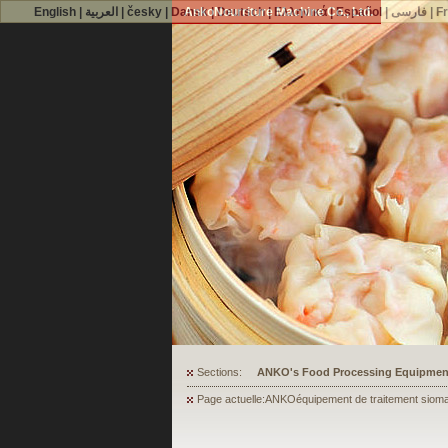
English
|
العربية
|
česky
|
Dansk
AnkoNourriture Machine Co., Ltd.
|
Deutsch
|
Ελληνικά
|
Español
|
فارسی
|
F
Sections:
ANKO's Food Processing Equipment A
Page actuelle:ANKOéquipement de traitement siomai,