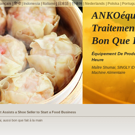
rançais
|
हिन्दी
|
Indonesia
|
Italiano
|
日本語
|
한국어
|
Nederlands
|
Polska
|
Portug
ANKOéqui
Traitemen
Bon Que 
Équipement De Produc
Heure
Maître Shumai, SINGLY I
Machine Alimentaire
ssists a Shoe Seller to Start a Food Business
 aussi bon que fait à la main