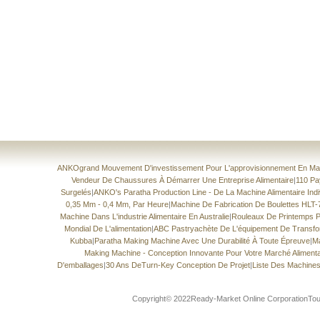
ANKOgrand Mouvement D'investissement Pour L'approvisionnement En Mach
Vendeur De Chaussures À Démarrer Une Entreprise Alimentaire
|
110 Pa
Surgelés
|
ANKO's Paratha Production Line - De La Machine Alimentaire Indiv
0,35 Mm - 0,4 Mm, Par Heure
|
Machine De Fabrication De Boulettes HLT
Machine Dans L'industrie Alimentaire En Australie
|
Rouleaux De Printemps Ph
Mondial De L'alimentation
|
ABC Pastryachète De L'équipement De Transfo
Kubba
|
Paratha Making Machine Avec Une Durabilité À Toute Épreuve
|
Ma
Making Machine - Conception Innovante Pour Votre Marché Alimenta
D'emballages
|
30 Ans DeTurn-Key Conception De Projet
|
Liste Des Machines
Copyright© 2022Ready-Market Online CorporationTous