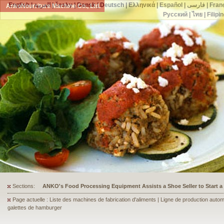
English
|
العربية
|
česky
|
Dansk
|
Deutsch
|
Ελληνικά
|
Español
|
فارسی
|
Fran
AnkoNourriture Machine Co., Ltd.
Русский
|
ไทย
|
Filipi
Sections:
ANKO's Food Processing Equipment Assists a Shoe Seller to Start 
Page actuelle : Liste des machines de fabrication d'aliments | Ligne de production auto
galettes de hamburger