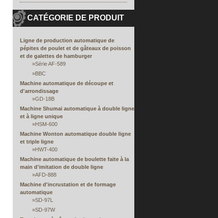
CATÉGORIE DE PRODUIT
Ligne de production automatique de
pépites de poulet et de gâteaux de poisson
et de galettes de hamburger
»
Série AF-589
»
BBC
Machine automatique de découpe et
d'arrondissage
»
GD-18B
Machine Shumai automatique à double ligne
et à ligne unique
»
HSM-600
Machine Wonton automatique double ligne
et triple ligne
»
HWT-400
Machine automatique de boulette faite à la
main d'imitation de double ligne
»
AFD-888
Machine d'incrustation et de formage
automatique
»
SD-97L
»
SD-97W