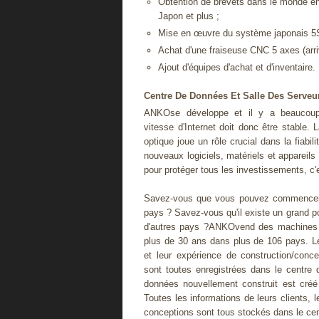
Obtention de brevets dans le monde ent
Japon et plus ;
Mise en œuvre du système japonais 5S
Achat d'une fraiseuse CNC 5 axes (arr
Ajout d'équipes d'achat et d'inventaire.
Centre De Données Et Salle Des Serveu
ANKOse développe et il y a beaucoup d
vitesse d'Internet doit donc être stable.
optique joue un rôle crucial dans la fiab
nouveaux logiciels, matériels et appareil
pour protéger tous les investissements, c'
Savez-vous que vous pouvez commencer 
pays ? Savez-vous qu'il existe un grand p
d'autres pays ?ANKOvend des machines de
plus de 30 ans dans plus de 106 pays. L
et leur expérience de construction/conc
sont toutes enregistrées dans le centre
données nouvellement construit est cré
Toutes les informations de leurs clients, l
conceptions sont tous stockés dans le ce