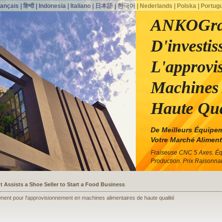
rançais
|
हिन्दी
|
Indonesia
|
Italiano
|
日本語
|
한국어
|
Nederlands
|
Polska
|
Portug
ANKOGra
D'investi
L'approvi
Machines 
Haute Qua
De Meilleurs Équipem
Votre Marché Aliment
Fraiseuse CNC 5 Axes. É
Production. Prix ​​raisonna
ssists a Shoe Seller to Start a Food Business
nt pour l'approvisionnement en machines alimentaires de haute qualité