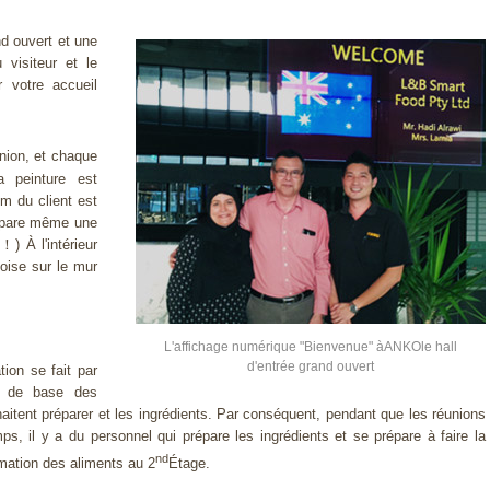
nd ouvert et une
 visiteur et le
r votre accueil
union, et chaque
a peinture est
m du client est
répare même une
！) À l'intérieur
noise sur le mur
L'affichage numérique "Bienvenue" àANKOle hall
d'entrée grand ouvert
tion se fait par
n de base des
uhaitent préparer et les ingrédients. Par conséquent, pendant que les réunions
s, il y a du personnel qui prépare les ingrédients et se prépare à faire la
nd
mation des aliments au 2
Étage.