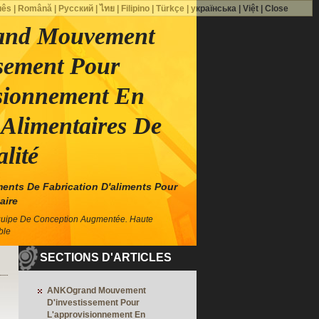
uês
|
Română
|
Русский
|
ไทย
|
Filipino
|
Türkçe
|
українська
|
Việt
|
Close
nd Mouvement
ssement Pour
sionnement En
Alimentaires De
lité
ents De Fabrication D'aliments Pour
aire
quipe De Conception Augmentée. Haute
ble
SECTIONS D'ARTICLES
ANKOgrand Mouvement
D'investissement Pour
L'approvisionnement En