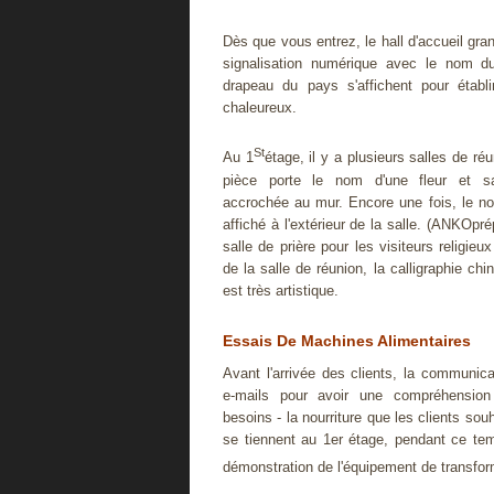
Dès que vous entrez, le hall d'accueil gra
signalisation numérique avec le nom du
drapeau du pays s'affichent pour établi
chaleureux.
St
Au 1
étage, il y a plusieurs salles de ré
pièce porte le nom d'une fleur et s
accrochée au mur. Encore une fois, le no
affiché à l'extérieur de la salle. (ANKOp
salle de prière pour les visiteurs religieux
de la salle de réunion, la calligraphie chi
est très artistique.
Essais De Machines Alimentaires
Avant l'arrivée des clients, la communica
e-mails pour avoir une compréhensio
besoins - la nourriture que les clients so
se tiennent au 1er étage, pendant ce temp
démonstration de l'équipement de transfor