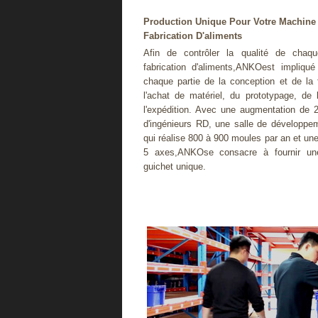
Production Unique Pour Votre Machine
Fabrication D'aliments
Afin de contrôler la qualité de cha
fabrication d'aliments,ANKOest impliq
chaque partie de la conception et de la f
l'achat de matériel, du prototypage, de l
l'expédition. Avec une augmentation de
d'ingénieurs RD, une salle de développ
qui réalise 800 à 900 moules par an et un
5 axes,ANKOse consacre à fournir un
guichet unique.