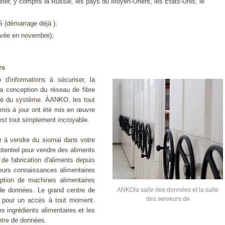
ier, y compris la Russie, les pays du Moyen-Orient, les États-Unis, le
 (démarrage déjà );
ivée en novembre);
rs
'informations à sécuriser, la
 La conception du réseau de fibre
ilité du système. ÀANKO, les tout
s mis à jour ont été mis en œuvre
est tout simplement incroyable.
à vendre du siomai dans votre
otentiel pour vendre des aliments
 fabrication d'aliments depuis
eurs connaissances alimentaires
eption de machines alimentaires
 de données. Le grand centre de
ANKOla salle des données et la salle
des serveurs de
é pour un accès à tout moment.
es ingrédients alimentaires et les
ntre de données.