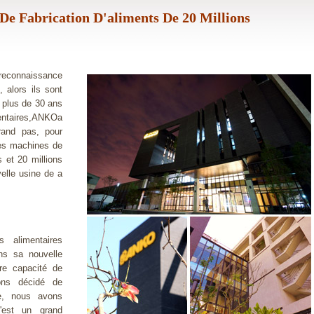
 Fabrication D'aliments De 20 Millions
 reconnaissance
 alors ils sont
s plus de 30 ans
entaires,ANKOa
rand pas, pour
 des machines de
s et 20 millions
elle usine de a
 alimentaires
ans sa nouvelle
re capacité de
vons décidé de
se, nous avons
'est un grand