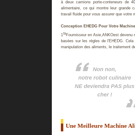
à deux camions porte-conteneurs de 4
alimentaire, ce qui montre leur grande
travail fluide pour vous assurer que votre
Conception EHEDG Pour Votre Machine
St
1
Fournisseur en Asie,ANKOest devenu 
basées sur les règles de l'EHEDG. Cela 
manipulation des aliments, le traitement de
Non non,
notre robot culinaire
NE deviendra PAS plus
cher !
Une Meilleure Machine A