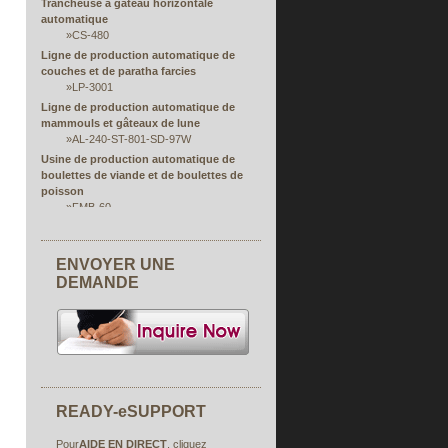
Trancheuse à gâteau horizontale
automatique
»
CS-480
Ligne de production automatique de
couches et de paratha farcies
»
LP-3001
Ligne de production automatique de
mammouls et gâteaux de lune
»
AL-240-ST-801-SD-97W
Usine de production automatique de
boulettes de viande et de boulettes de
poisson
»
FMB-60
Mini Juicy Bun et Manty Machine
automatique
»
EA-100KA
ENVOYER UNE
Ligne de production automatique
DEMANDE
multifonctionnelle de laminage, de
remplissage, de laminage et de formage
Machine d'extrusion automatique de papier
de riz à la vapeur et à la farce
»
Série RPS
Ligne de production automatique simple ou
double de rouleaux de printemps à doigts
READY-eSUPPORT
ouverts
»
FSP
Pour
AIDE EN DIRECT
, cliquez
Machine automatique pour rouleaux