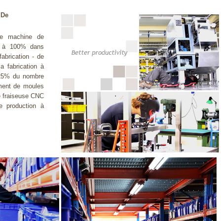
 De
que machine de
ué à 100% dans
abrication - de
a fabrication à
 25% du nombre
ement de moules
e fraiseuse CNC
e production à