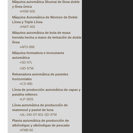
Máquina automática Shumai de línea doble
y línea única
»
HSM-600
Máquina Automática de Wonton de Doble
Línea y Triple Línea
»
HWT-400
Máquina automática de bola de masa
hervida hecha a mano de imitación de doble
línea
»
AFD-888
Máquina formadora e incrustante
automática
»
SD-97L
»
SD-97W
Rebanadora automática de pasteles
horizontales
»
CS-480
Línea de producción automática de capas y
paratha rellenos
»
LP-3001
Línea automática de producción de
mammoul y pastel de luna
»
AL-240-ST-801-SD-97W
Planta automática de producción de
albóndigas y albóndigas de pescado
»
FMB-60