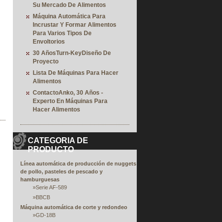
Su Mercado De Alimentos
Máquina Automática Para
Incrustar Y Formar Alimentos
Para Varios Tipos De
Envoltorios
30 AñosTurn-KeyDiseño De
Proyecto
Lista De Máquinas Para Hacer
Alimentos
ContactoAnko, 30 Años -
Experto En Máquinas Para
Hacer Alimentos
CATEGORIA DE
PRODUCTO
Línea automática de producción de nuggets
de pollo, pasteles de pescado y
hamburguesas
»
Serie AF-589
»
BBCB
Máquina automática de corte y redondeo
»
GD-18B