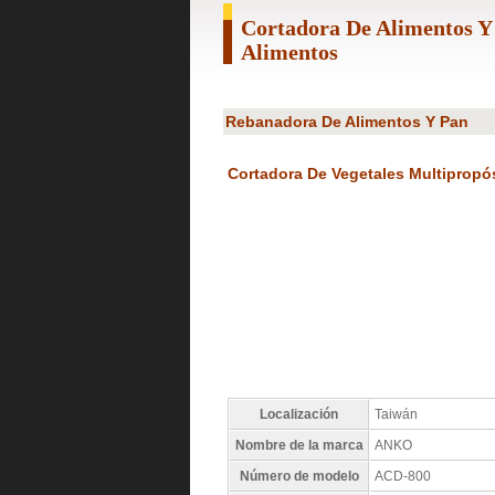
Cortadora De Alimentos 
Alimentos
Rebanadora De Alimentos Y Pan
Cortadora De Vegetales Multipropó
Localización
Taiwán
Nombre de la marca
ANKO
Número de modelo
ACD-800