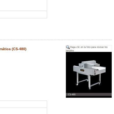
Haga clic en la foto para revisar los
mática (CS-480)
detalles