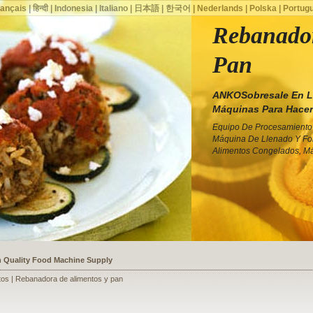
rançais
|
हिन्दी
|
Indonesia
|
Italiano
|
日本語
|
한국어
|
Nederlands
|
Polska
|
Portug
Rebanador
Pan
ANKOSobresale En La
Máquinas Para Hacer
Equipo De Procesamiento 
Máquina De Llenado Y Fo
Alimentos Congelados, Má
ssists a Shoe Seller to Start a Food Business
ntos | Rebanadora de alimentos y pan