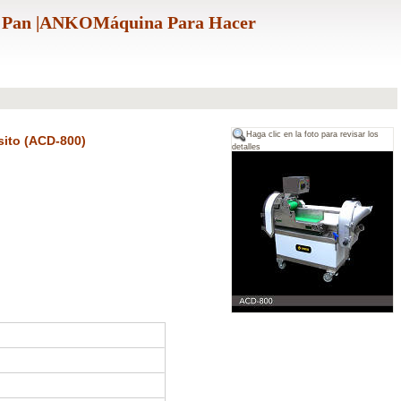
Y Pan |ANKOMáquina Para Hacer
Haga clic en la foto para revisar los
sito (ACD-800)
detalles