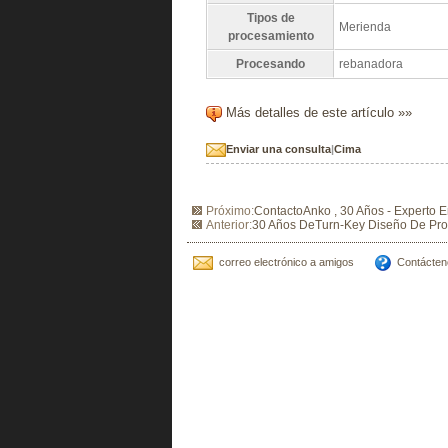
Tipos de
Merienda
procesamiento
Procesando
rebanadora
Más detalles de este artículo »»
Enviar una consulta
|
Cima
Próximo:
ContactoAnko , 30 Años - Experto 
Anterior:
30 Años DeTurn-Key Diseño De Pro
correo electrónico a amigos
Contácten