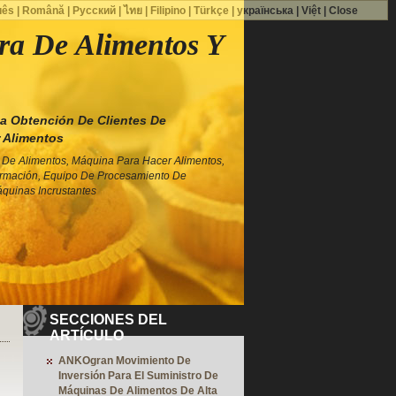
uês
|
Română
|
Русский
|
ไทย
|
Filipino
|
Türkçe
|
українська
|
Việt
|
Close
a De Alimentos Y
 Obtención De Clientes De
 Alimentos
De Alimentos, Máquina Para Hacer Alimentos,
rmación, Equipo De Procesamiento De
quinas Incrustantes
SECCIONES DEL
ARTÍCULO
ANKOgran Movimiento De
Inversión Para El Suministro De
Máquinas De Alimentos De Alta