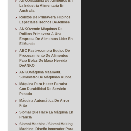
ANKOMáquina De Alimentos En
La Industria Alimentaria En
Australia
Rollitos De Primavera Filipinos
Especiales Hechos DeJollibee
ANKOvende Máquinas De
Rollitos Primavera A Una
Empresa De Alimentos Líder En
El Mundo
ABC Pastrycompra Equipo De
Procesamiento De Alimentos
Para Bolas De Masa Hervida
DeANKO
ANKOMáquina Maamoul.
Suministro De Máquinas Kubba
Máquina Para Hacer Paratha
Con Durabilidad De Servicio
Pesado
Máquina Automática De Arroz
Frito
Siomai Que Hace La Máquina En
Francia
Siomai Machine / Siomai Making
Machine: Diseño Innovador Para