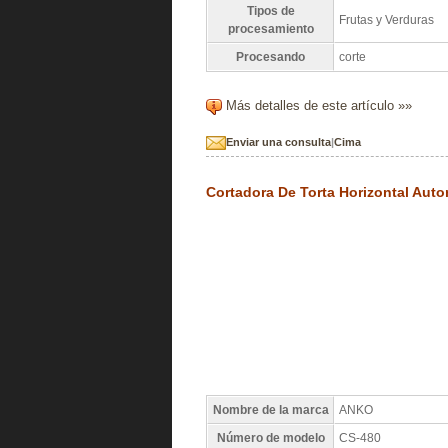
Tipos de
Frutas y Verduras
procesamiento
Procesando
corte
Más detalles de este artículo »»
Enviar una consulta
|
Cima
Cortadora De Torta Horizontal Auto
Nombre de la marca
ANKO
Número de modelo
CS-480