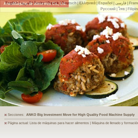
English
|
العربية
|
česky
|
Dansk
|
Deutsch
|
Ελληνικά
|
Español
|
فارسی
|
Fran
AnkoMáquina de alimentos Co., Ltd.
Русский
|
ไทย
|
Filipi
Secciones:
ANKO's Food Processing Equipment Assists a Shoe Seller to Start 
Página actual: Lista de máquinas para hacer alimentos | Máquina de llenado y formación