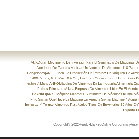
ANKOgran Movimiento De Inversión Para El Suministro De Máquinas De 
Vendedor De Zapatos A Iniciar Un Negocio De Alimentos
|
110 Países
Congelados
|
ANKOLínea De Producción De Paratha: De Máquina De Aliment
5400 Piezas, 0,35 Mm - 0,4 Mm, Por Hora
|
Máquina Para Hacer Bolas 
Hechos A Mano
|
ANKOMáquina De Alimentos En La Industria Alimentaria En 
Rollitos Primavera A Una Empresa De Alimentos Líder En El Mundo
|
DeANKO
|
ANKOMáquina Maamoul. Suministro De Máquinas Kubba
|
Máq
Frito
|
Siomai Que Hace La Máquina En Francia
|
Siomai Machine / Siomai
Incrustar Y Formar Alimentos Para Varios Tipos De Envoltorios
|
30 Años De
- Experto E
Copyright© 2022Ready-Market Online CorporationReser