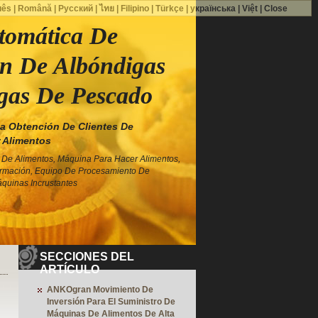
uês
|
Română
|
Русский
|
ไทย
|
Filipino
|
Türkçe
|
українська
|
Việt
|
Close
tomática De
n De Albóndigas
gas De Pescado
 Obtención De Clientes De
 Alimentos
De Alimentos, Máquina Para Hacer Alimentos,
rmación, Equipo De Procesamiento De
quinas Incrustantes
SECCIONES DEL
ARTÍCULO
ANKOgran Movimiento De
Inversión Para El Suministro De
Máquinas De Alimentos De Alta