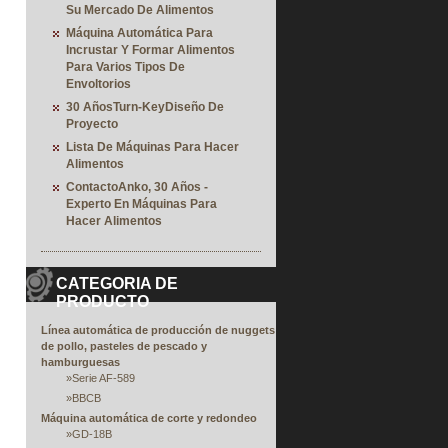
Su Mercado De Alimentos
Máquina Automática Para
Incrustar Y Formar Alimentos
Para Varios Tipos De
Envoltorios
30 AñosTurn-KeyDiseño De
Proyecto
Lista De Máquinas Para Hacer
Alimentos
ContactoAnko, 30 Años -
Experto En Máquinas Para
Hacer Alimentos
CATEGORIA DE
PRODUCTO
Línea automática de producción de nuggets
de pollo, pasteles de pescado y
hamburguesas
»
Serie AF-589
»
BBCB
Máquina automática de corte y redondeo
»
GD-18B