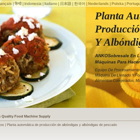
rançais
|
हिन्दी
|
Indonesia
|
Italiano
|
日本語
|
한국어
|
Nederlands
|
Polska
|
Portug
Planta Au
Producció
Y Albóndi
ANKOSobresale En La
Máquinas Para Hacer
Equipo De Procesamiento 
Máquina De Llenado Y Fo
Alimentos Congelados, Má
ssists a Shoe Seller to Start a Food Business
tos | Planta automática de producción de albóndigas y albóndigas de pescado