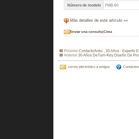
Número de modelo
FMB-60
Más detalles de este artículo »»
Enviar una consulta
|
Cima
Próximo:
ContactoAnko , 30 Años - Experto 
Anterior:
30 Años DeTurn-Key Diseño De Pro
correo electrónico a amigos
Contácten