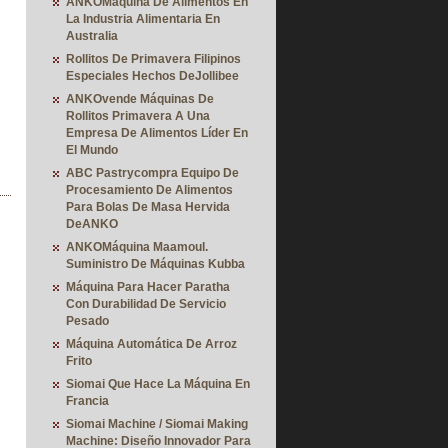
ANKOMáquina De Alimentos En
La Industria Alimentaria En
Australia
Rollitos De Primavera Filipinos
Especiales Hechos DeJollibee
ANKOvende Máquinas De
Rollitos Primavera A Una
Empresa De Alimentos Líder En
El Mundo
ABC Pastrycompra Equipo De
Procesamiento De Alimentos
Para Bolas De Masa Hervida
DeANKO
ANKOMáquina Maamoul.
Suministro De Máquinas Kubba
Máquina Para Hacer Paratha
Con Durabilidad De Servicio
Pesado
Máquina Automática De Arroz
Frito
Siomai Que Hace La Máquina En
Francia
Siomai Machine / Siomai Making
Machine: Diseño Innovador Para