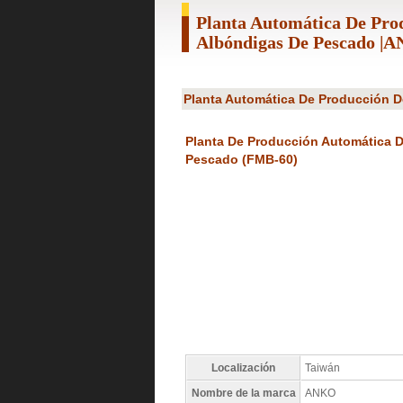
Planta Automática De Pro
Albóndigas De Pescado |
Planta Automática De Producción 
Planta De Producción Automática 
Pescado (FMB-60)
Localización
Taiwán
Nombre de la marca
ANKO