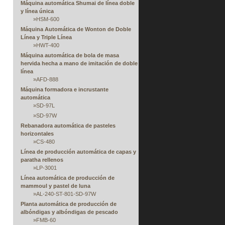
Máquina automática Shumai de línea doble
y línea única
»
HSM-600
Máquina Automática de Wonton de Doble
Línea y Triple Línea
»
HWT-400
Máquina automática de bola de masa
hervida hecha a mano de imitación de doble
línea
»
AFD-888
Máquina formadora e incrustante
automática
»
SD-97L
»
SD-97W
Rebanadora automática de pasteles
horizontales
»
CS-480
Línea de producción automática de capas y
paratha rellenos
»
LP-3001
Línea automática de producción de
mammoul y pastel de luna
»
AL-240-ST-801-SD-97W
Planta automática de producción de
albóndigas y albóndigas de pescado
»
FMB-60