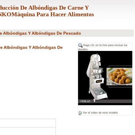
ducción De Albóndigas De Carne Y
ANKOMáquina Para Hacer Alimentos
De Albóndigas Y Albóndigas De Pescado
Haga clic en la foto para revisar los
De Albóndigas Y Albóndigas De
detalles
Ver el video de este modelo