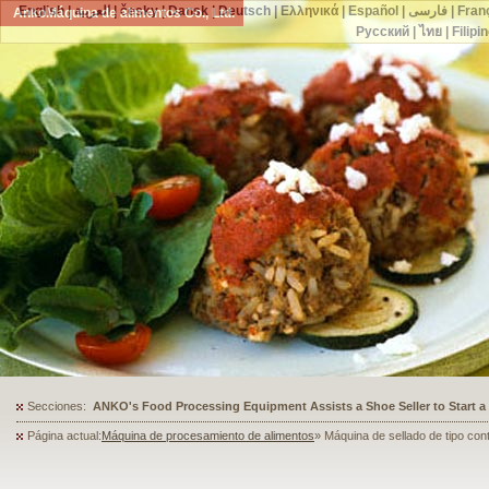
English
|
العربية
|
česky
|
Dansk
|
Deutsch
|
Ελληνικά
|
Español
|
فارسی
|
Fran
AnkoMáquina de alimentos Co., Ltd.
Русский
|
ไทย
|
Filipi
Secciones:
ANKO's Food Processing Equipment Assists a Shoe Seller to Start 
Página actual:
Máquina de procesamiento de alimentos
» Máquina de sellado de tipo con