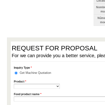
Locali
Nombre
ma
Núme
mod