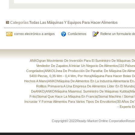
Categorías:
Todas Las Máquinas Y Equipos Para Hacer Alimentos
correo electrónico a amigos
Contáctenos
Rellene un formulario d
ANKOgran Movimiento De Inversión Para El Suministro De Máquinas De 
Vendedor De Zapatos A Iniciar Un Negocio De Alimentos
|
110 Países
Congelados
|
ANKOLínea De Producción De Paratha: De Máquina De Aliment
5400 Piezas, 0,35 Mm - 0,4 Mm, Por Hora
|
Máquina Para Hacer Bolas 
Hechos A Mano
|
ANKOMáquina De Alimentos En La Industria Alimentaria En 
Rollitos Primavera A Una Empresa De Alimentos Líder En El Mundo
|
DeANKO
|
ANKOMáquina Maamoul. Suministro De Máquinas Kubba
|
Máq
Frito
|
Siomai Que Hace La Máquina En Francia
|
Siomai Machine / Siomai
Incrustar Y Formar Alimentos Para Varios Tipos De Envoltorios
|
30 Años De
- Experto E
Copyright© 2022Ready-Market Online CorporationReser