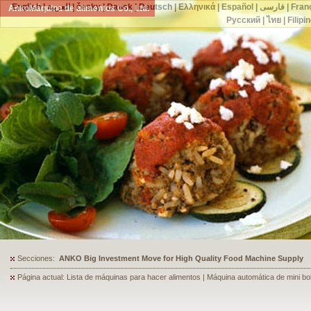
English
|
العربية
|
česky
|
Dansk
|
Deutsch
|
Ελληνικά
|
Español
|
فارسی
|
Fran
AnkoMáquina de alimentos Co., Ltd.
Русский
|
ไทย
|
Filipi
Secciones:
ANKO's Food Processing Equipment Assists a Shoe Seller to Start 
Página actual: Lista de máquinas para hacer alimentos | Máquina automática de mini bo