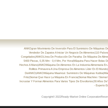
ANKOgran Movimiento De Inversión Para El Suministro De Máquinas De 
Vendedor De Zapatos A Iniciar Un Negocio De Alimentos
|
110 Países
Congelados
|
ANKOLínea De Producción De Paratha: De Máquina De Aliment
5400 Piezas, 0,35 Mm - 0,4 Mm, Por Hora
|
Máquina Para Hacer Bolas 
Hechos A Mano
|
ANKOMáquina De Alimentos En La Industria Alimentaria En 
Rollitos Primavera A Una Empresa De Alimentos Líder En El Mundo
|
DeANKO
|
ANKOMáquina Maamoul. Suministro De Máquinas Kubba
|
Máq
Frito
|
Siomai Que Hace La Máquina En Francia
|
Siomai Machine / Siomai
Incrustar Y Formar Alimentos Para Varios Tipos De Envoltorios
|
30 Años De
- Experto E
Copyright© 2022Ready-Market Online CorporationReser