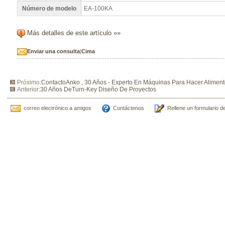
Número de modelo
EA-100KA
Más detalles de este artículo »»
Enviar una consulta
|
Cima
Próximo:
ContactoAnko , 30 Años - Experto En Máquinas Para Hacer Alimen
Anterior:
30 Años DeTurn-Key Diseño De Proyectos
correo electrónico a amigos
Contáctenos
Rellene un formulario d