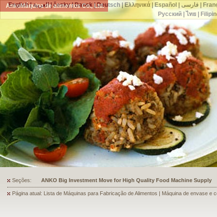
English
|
العربية
|
česky
|
Dansk
|
Deutsch
|
Ελληνικά
|
Español
|
فارسی
|
Fran
AnkoMáquina de alimentos Co., Ltd.
Русский
|
ไทย
|
Filipi
Seções:
ANKO's Food Processing Equipment Assists a Shoe Seller to Start 
Página atual: Lista de Máquinas para Fabricação de Alimentos | Máquina de envase e 