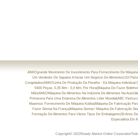
ANKOgrande Movimento De Investimento Para Fornecimento De Máquinas
Um Vendedor De Sapatos A Iniciar Um Negócio De Alimentos
|
110 País
Congelados
|
ANKOLinha De Produção Da Paratha - Da Máquina Individual 
5400 Peças, 0,35 Mm - 0,4 Mm, Por Hora
|
Máquina De Fazer Bolinh
Mão
|
ANKOMáquina De Alimentos Na Indústria De Alimentos Na Austráli
Primavera Para Uma Empresa De Alimentos Líder Mundial
|
ABC Pastryc
Maamoul. Fornecimento De Máquina Kubba
|
Máquina De Fabricação Par
Fazer Siomai Na França
|
Máquina Siomai / Máquina De Fabricação Sio
Formação De Alimentos Para Vários Tipos De Embalagens
|
30 Anos De
Especialista Em 
Copyright© 2022Ready-Market Online CorporationTodos