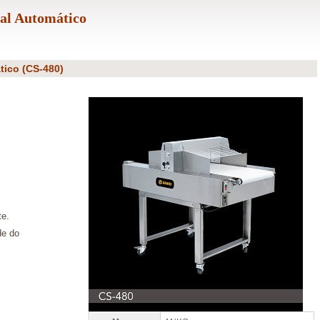
tal Automático
tico (CS-480)
te.
de do