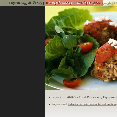
English
|
العربية
|
česky
|
Dansk
AnkoMáquina de alimentos Co., Ltd.
|
Deutsch
|
Ελληνικά
|
Español
|
فارسی
|
F
Seções:
ANKO's Food Processing Equipment A
Pagina atual:
Fatiador de bolo horizontal automático
»