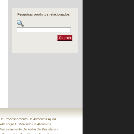
»
Série YL
Fatiador de comida e pão
»
ACD-800
Pesquisar produtos relacionados
»
CS-480
Fritadeira Múltipla Função
»
Série SF
Máquina de envase e conformação multiuso
»
HLT-700XL
Máquina de fazer massa folhada
»
Série PP-2
»
PPA-1800
Transportador de arredondamento
»
RC-180
Linha de Produção de Bagel Semi
Automática
»
BG-3000
Máquina de fazer Dumpling, Dumpling
Wrapper e Pecking Duck Wrapper
Semiautomática
»
BN-24
Linha de Produção Semiautomática de
Rolinho Primavera e Samosa
»
Série SRPF
e Processamento De Alimentos Ajuda
 Alcançar O Mercado De Alimentos
Linha de Produção de Rolinho Primavera
rocessamento De Folha De Pastelaria -
»
SR-24