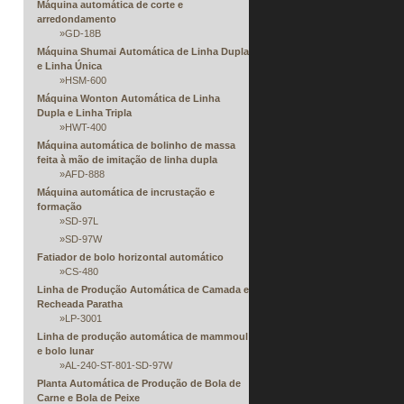
Máquina automática de corte e
arredondamento
»
GD-18B
Máquina Shumai Automática de Linha Dupla
e Linha Única
»
HSM-600
Máquina Wonton Automática de Linha
Dupla e Linha Tripla
»
HWT-400
Máquina automática de bolinho de massa
feita à mão de imitação de linha dupla
»
AFD-888
Máquina automática de incrustação e
formação
»
SD-97L
»
SD-97W
Fatiador de bolo horizontal automático
»
CS-480
Linha de Produção Automática de Camada e
Recheada Paratha
»
LP-3001
Linha de produção automática de mammoul
e bolo lunar
»
AL-240-ST-801-SD-97W
Planta Automática de Produção de Bola de
Carne e Bola de Peixe