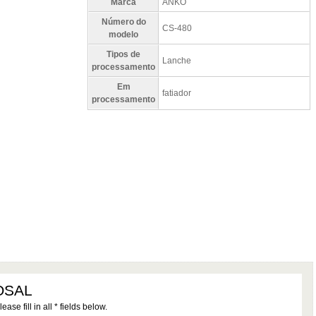
Marca
ANKO
Número do
CS-480
modelo
Tipos de
Lanche
processamento
Em
fatiador
processamento