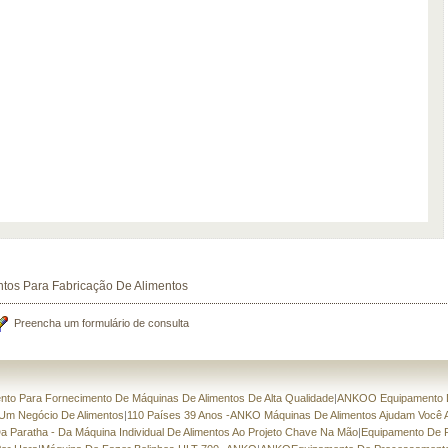
tos Para Fabricação De Alimentos
Preencha um formulário de consulta
to Para Fornecimento De Máquinas De Alimentos De Alta Qualidade
|
ANKOO Equipamento D
 Um Negócio De Alimentos
|
110 Países 39 Anos -ANKO Máquinas De Alimentos Ajudam Você A
Paratha - Da Máquina Individual De Alimentos Ao Projeto Chave Na Mão
|
Equipamento De P