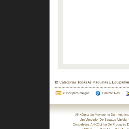
Categorias:
Todas As Máquinas E Equipamen
e-mail para amigos
Contate-Nos
ANKOgrande Movimento De Investimen
Um Vendedor De Sapatos A Iniciar
Congelados
|
ANKOLinha De Produção Da 