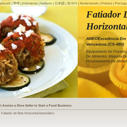
rançais
|
हिन्दी
|
Indonesia
|
Italiano
|
日本語
|
한국어
|
Nederlands
|
Polska
|
Portug
Fatiador 
Horizonta
ANKOExcelência Em 
Vencedora (CS-480)
Equipamento De Processa
De Alimentos, Máquina D
Processamento De Alimen
ssists a Shoe Seller to Start a Food Business
 Fatiador de Bolo Horizontal Automático