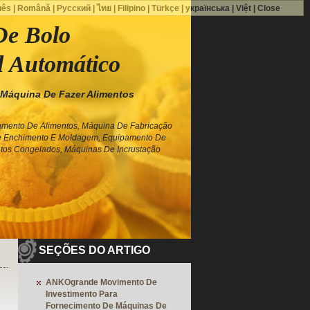
uês
|
Română
|
Русский
|
ไทย
|
Filipino
|
Türkçe
|
українська
|
Việt
|
Close
De Bolo
l Automático
Máquina De Fazer Alimentos
mento De Alimentos, Máquina De Fabricação
e Enchimento E Moldagem, Equipamento De
tos Congelados, Máquinas De Incrustação
SEÇÕES DO ARTIGO
ANKOgrande Movimento De
Investimento Para
Fornecimento De Máquinas De