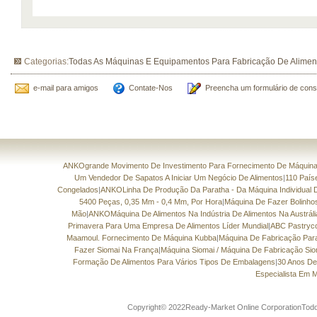
Categorias:
Todas As Máquinas E Equipamentos Para Fabricação De Alimen
e-mail para amigos
Contate-Nos
Preencha um formulário de cons
ANKOgrande Movimento De Investimento Para Fornecimento De Máquinas
Um Vendedor De Sapatos A Iniciar Um Negócio De Alimentos
|
110 País
Congelados
|
ANKOLinha De Produção Da Paratha - Da Máquina Individual 
5400 Peças, 0,35 Mm - 0,4 Mm, Por Hora
|
Máquina De Fazer Bolinh
Mão
|
ANKOMáquina De Alimentos Na Indústria De Alimentos Na Austráli
Primavera Para Uma Empresa De Alimentos Líder Mundial
|
ABC Pastryc
Maamoul. Fornecimento De Máquina Kubba
|
Máquina De Fabricação Par
Fazer Siomai Na França
|
Máquina Siomai / Máquina De Fabricação Sio
Formação De Alimentos Para Vários Tipos De Embalagens
|
30 Anos De
Especialista Em 
Copyright© 2022Ready-Market Online CorporationTodos