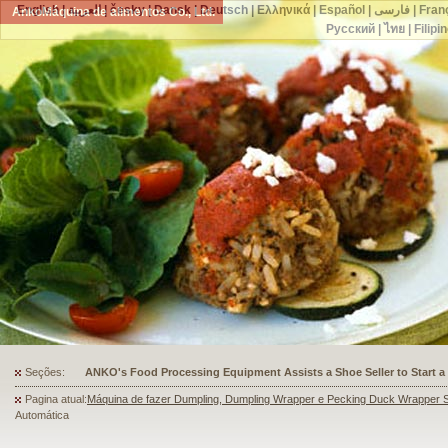
English
|
العربية
|
česky
|
Dansk
|
Deutsch
|
Ελληνικά
|
Español
|
فارسی
|
Fran
AnkoMáquina de alimentos Co., Ltd.
Русский
|
ไทย
|
Filipi
Seções:
ANKO's Food Processing Equipment Assists a Shoe Seller to Start 
Pagina atual:
Máquina de fazer Dumpling, Dumpling Wrapper e Pecking Duck Wrapper 
Automática