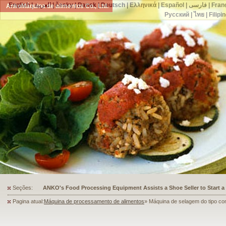
English
|
العربية
|
česky
|
Dansk
|
Deutsch
|
Ελληνικά
|
Español
|
فارسی
|
Fran
AnkoMáquina de alimentos Co., Ltd.
Русский
|
ไทย
|
Filipi
Seções:
ANKO's Food Processing Equipment Assists a Shoe Seller to Start 
Pagina atual:
Máquina de processamento de alimentos
» Máquina de selagem do tipo co