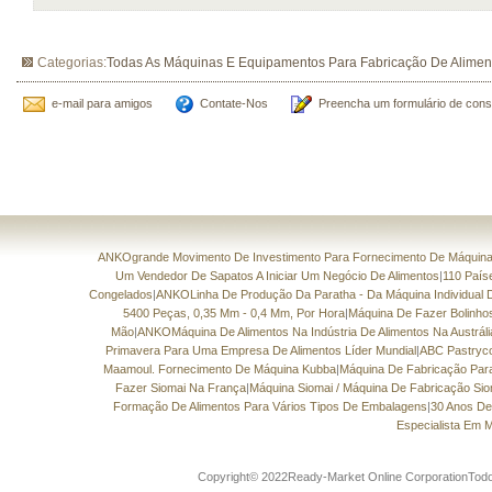
Categorias:
Todas As Máquinas E Equipamentos Para Fabricação De Alimen
e-mail para amigos
Contate-Nos
Preencha um formulário de cons
ANKOgrande Movimento De Investimento Para Fornecimento De Máquinas
Um Vendedor De Sapatos A Iniciar Um Negócio De Alimentos
|
110 País
Congelados
|
ANKOLinha De Produção Da Paratha - Da Máquina Individual 
5400 Peças, 0,35 Mm - 0,4 Mm, Por Hora
|
Máquina De Fazer Bolinh
Mão
|
ANKOMáquina De Alimentos Na Indústria De Alimentos Na Austráli
Primavera Para Uma Empresa De Alimentos Líder Mundial
|
ABC Pastryc
Maamoul. Fornecimento De Máquina Kubba
|
Máquina De Fabricação Par
Fazer Siomai Na França
|
Máquina Siomai / Máquina De Fabricação Sio
Formação De Alimentos Para Vários Tipos De Embalagens
|
30 Anos De
Especialista Em 
Copyright© 2022Ready-Market Online CorporationTodos