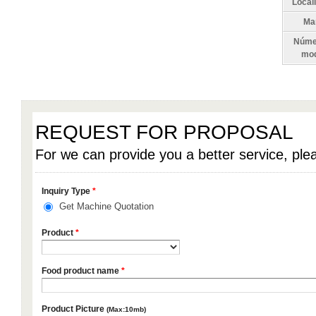
Local
Ma
Núme
mod