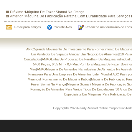
Próximo :
Máquina De Fazer Siomai Na França
Anterior :
Máquina De Fabricação Paratha Com Durabilidade Para Serviços
e-mail para amigos
Contate-Nos
Preencha um formulário de cons
ANKOgrande Movimento De Investimento Para Fornecimento De Máquinas
Um Vendedor De Sapatos A Iniciar Um Negócio De Alimentos
|
110 País
Congelados
|
ANKOLinha De Produção Da Paratha - Da Máquina Individual 
5400 Peças, 0,35 Mm - 0,4 Mm, Por Hora
|
Máquina De Fazer Bolinh
Mão
|
ANKOMáquina De Alimentos Na Indústria De Alimentos Na Austráli
Primavera Para Uma Empresa De Alimentos Líder Mundial
|
ABC Pastryc
Maamoul. Fornecimento De Máquina Kubba
|
Máquina De Fabricação Par
Fazer Siomai Na França
|
Máquina Siomai / Máquina De Fabricação Sio
Formação De Alimentos Para Vários Tipos De Embalagens
|
30 Anos De
Especialista Em Máquinas Para Fabricação De 
Copyright© 2022Ready-Market Online CorporationTodos