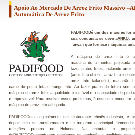
Apoio Ao Mercado De Arroz Frito Massivo 
Automática De Arroz Frito
PADIFOODé um dos maiores fornec
sua conquista se deve a
ANKO
, u
Taiwan que fornece máquinas autom
A máquina de arroz frito é 
máquina de alimentos projetada p
fazer pratos fritos, incluindo arroz f
(arroz frito chinês, arroz frito indoné
arroz frito tailandês), macarrão fri
carne de porco frita e frango frito. Ao fazer pratos de fritura sem 
máquina de arroz frito, a qualidade é instável e a capacidade de produ
é imprevisível. Para resolver esses problemas, é essencial encontrar 
máquina de arroz frito adequada.
PADIFOODera originalmente um restaurante chinês-indonésio, e a
depois eles se transformaram e se tornaram o principal fornecedor
refeições prontas na Holanda. No entanto, o proprietá
dePADIFOODencontraram problemas de produção e qualidade com 