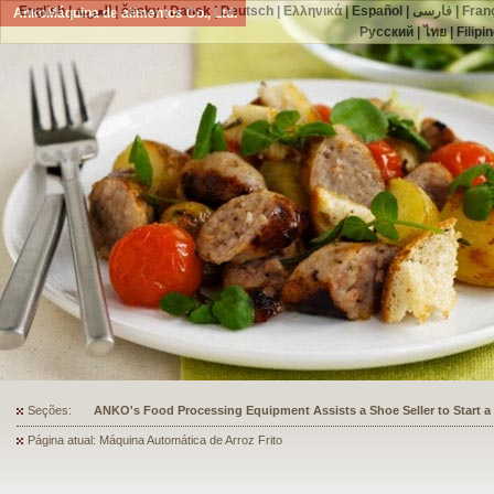
English
|
العربية
|
česky
|
Dansk
|
Deutsch
|
Ελληνικά
|
Español
|
فارسی
|
Fran
AnkoMáquina de alimentos Co., Ltd.
Русский
|
ไทย
|
Filipi
Seções:
ANKO's Food Processing Equipment Assists a Shoe Seller to Start 
Página atual: Máquina Automática de Arroz Frito