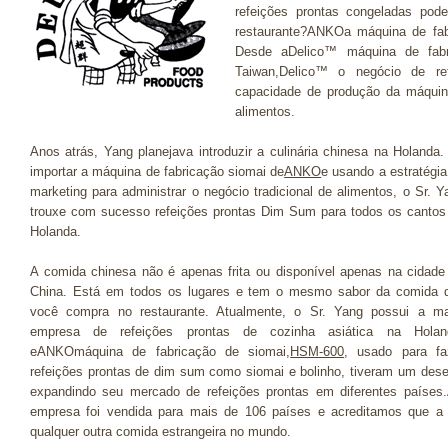
refeições prontas congeladas po
restaurante?ANKOa máquina de fab
Desde aDelico™ máquina de fabr
Taiwan,Delico™ o negócio de ref
capacidade de produção da máquin
alimentos.
Anos atrás, Yang planejava introduzir a culinária chinesa na Holanda.
importar a máquina de fabricação siomai de
ANKO
e usando a estratégia
marketing para administrar o negócio tradicional de alimentos, o Sr. Y
trouxe com sucesso refeições prontas Dim Sum para todos os cantos
Holanda.
A comida chinesa não é apenas frita ou disponível apenas na cidade
China. Está em todos os lugares e tem o mesmo sabor da comida 
você compra no restaurante. Atualmente, o Sr. Yang possui a ma
empresa de refeições prontas de cozinha asiática na Holan
eANKOmáquina de fabricação de siomai,
HSM-600
, usado para fa
refeições prontas de dim sum como siomai e bolinho, tiveram um de
expandindo seu mercado de refeições prontas em diferentes paíse
empresa foi vendida para mais de 106 países e acreditamos que a 
qualquer outra comida estrangeira no mundo.