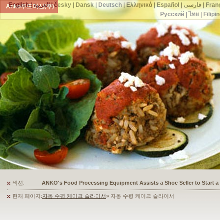
English
|
العربية
|
česky
|
Dansk
|
Deutsch
|
Ελληνικά
|
Español
|
فارسی
|
Fran
Anko푸드머신(주)
Русский
|
ไทย
|
Filipi
섹션:
ANKO's Food Processing Equipment Assists a Shoe Seller to Start 
현재 페이지:
자동 수평 케이크 슬라이서
» 자동 수평 케이크 슬라이서