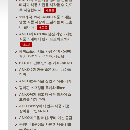
ANKO의 식품 가공 장비는 신발 판
매자가 식품 사업을 시작할 수 있도
록 지원합니다.
새로운
110개국 39세 -ANKO식품 기계는
냉동 식품 시장에 도달하는 데 도움
이 됩니다.
새로운
ANKO의 Paratha 생산 라인 - 개별
식품 기계에서 턴키 프로젝트까지
새로운
페이스트리 시트 가공 장비 - 5400
개, 0.35mm - 0.4mm, 시간당
HLT-700 만두 만드는 기계 -ANKO
ANKO수제만큼 좋은 Siomai 가공
장비
ANKO호주 식품 산업의 식품 기계
필리핀 스프링롤 특제Jollibee
ANKO세계 최고의 식품 회사에 스
프링롤 기계 판매
ABC Pastry에서 만두 식품 가공
장비를 구입ANKO
ANKO마모울 머신. 쿠바 머신 공급
중장비 내구성을 가진 기계를 만드
는 Paratha