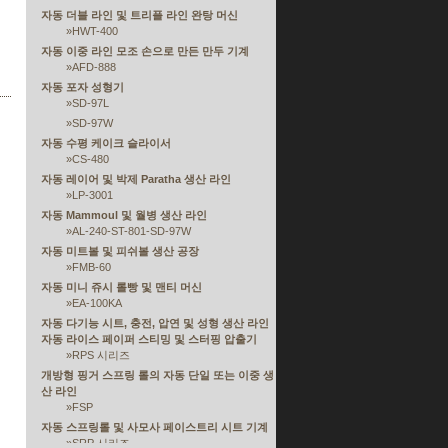
자동 더블 라인 및 트리플 라인 완탕 머신
»
HWT-400
자동 이중 라인 모조 손으로 만든 만두 기계
»
AFD-888
자동 포자 성형기
»
SD-97L
»
SD-97W
자동 수평 케이크 슬라이서
»
CS-480
자동 레이어 및 박제 Paratha 생산 라인
»
LP-3001
자동 Mammoul 및 월병 생산 라인
»
AL-240-ST-801-SD-97W
자동 미트볼 및 피쉬볼 생산 공장
»
FMB-60
자동 미니 쥬시 롤빵 및 맨티 머신
»
EA-100KA
자동 다기능 시트, 충전, 압연 및 성형 생산 라인
자동 라이스 페이퍼 스티밍 및 스터핑 압출기
»
RPS 시리즈
개방형 핑거 스프링 롤의 자동 단일 또는 이중 생
산 라인
»
FSP
자동 스프링롤 및 사모사 페이스트리 시트 기계
»
SRP 시리즈