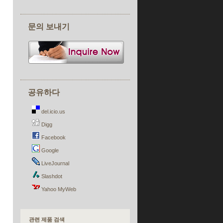
초콜릿 포장기
이그롤 생산 라인
»
ER-24
문의 보내기
식품 가공 기계
»
ACD-800
»
AF-529
»
ML 시리즈
»
NS-450
»
SA-113
공유하다
»
YL 시리즈
식품 및 빵 슬라이서
»
ACD-800
del.icio.us
»
CS-480
Digg
다기능 튀김기
»
SF 시리즈
Facebook
다목적 충전 및 성형기
Google
»
HLT-700XL
LiveJournal
퍼프 페이스 트리 만드는 기계
»
PP-2 시리즈
Slashdot
»
PPA-1800
Yahoo MyWeb
라운딩 컨베이어
»
RC-180
반자동 베이글 생산 라인
»
BG-3000
관련 제품 검색