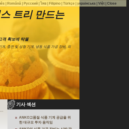
uês
|
Română
|
Русский
|
ไทย
|
Filipino
|
Türkçe
|
українська
|
Việt
|
Close
스 트리 만드는
고객 확보에 탁월
기계, 충전 및 성형 기계, 냉동 식품 가공 장비, 외
기사 섹션
ANKO고품질 식품 기계 공급을 위
한 대규모 투자 움직임