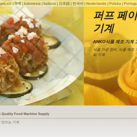
rançais
|
हिन्दी
|
Indonesia
|
Italiano
|
日本語
|
한국어
|
Nederlands
|
Polska
|
Portug
퍼프 페이
기계
ANKO식품 제조 기계 
식품 가공 장비, 식품 제조 
피 기계
ssists a Shoe Seller to Start a Food Business
리 만드는 기계