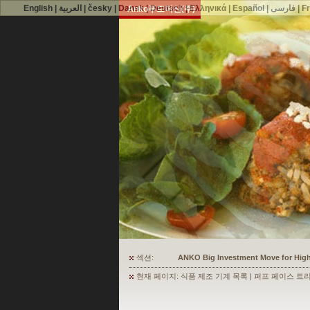
English
|
العربية
|
česky
|
Dansk
|
Deutsch
|
Ελληνικά
|
Español
|
فارسی
|
F
Anko푸드머신(주)
섹션:
ANKO's Food Processing Equipment A
현재 페이지: 식품 제조 기계 목록 | 퍼프 페이스 트