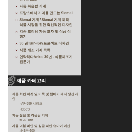
자동 볶음밥 기계
프랑스에서 기계를 만드는 Siomai
Siomai 기계 / Siomai 기계 제작 –
식품 시장을 위한 혁신적인 디자인
각종 포장용 자동 포자 및 식품 성
형기
30 년Turn-Key프로젝트 디자인
식품 제조 기계 목록
연락하다Anko, 30년 - 식품제조기
전문가
제품 카테고리
자동 치킨 너겟 및 어묵 및 햄버거 패티 생산 라
인
»
AF-589 시리즈
»
BBCB
자동 절단 및 라운딩 기계
»
GD-18B
자동 더블 라인 및 싱글 라인 슈마이 머신
»
HSM-600