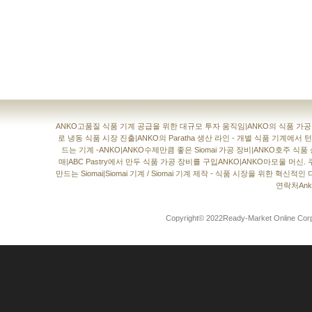
ANKO고품질 식품 기계 공급을 위한 대규모 투자 움직임
|
ANKO의 식품 가
로 냉동 식품 시장 진출
|
ANKO의 Paratha 생산 라인 - 개별 식품 기계에
드는 기계 -ANKO
|
ANKO수제만큼 좋은 Siomai 가공 장비
|
ANKO호주 식품
매
|
ABC Pastry에서 만두 식품 가공 장비를 구입ANKO
|
ANKO마모울 머신. 
만드는 Siomai
|
Siomai 기계 / Siomai 기계 제작 - 식품 시장을 위한 혁신적인
연락처Anko
Copyright© 2022Ready-Market Online 