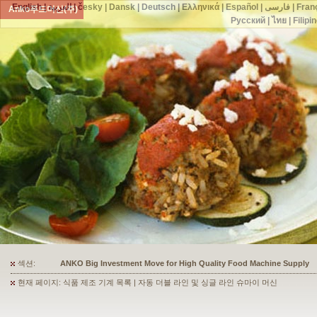
English
|
العربية
|
česky
|
Dansk
|
Deutsch
|
Ελληνικά
|
Español
|
فارسی
|
Fran
Anko푸드머신(주)
Русский
|
ไทย
|
Filipi
섹션:
ANKO's Food Processing Equipment Assists a Shoe Seller to Start 
현재 페이지: 식품 제조 기계 목록 | 자동 더블 라인 및 싱글 라인 슈마이 머신