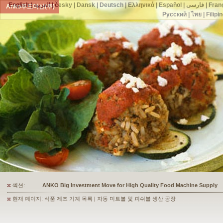
English
|
العربية
|
česky
|
Dansk
|
Deutsch
|
Ελληνικά
|
Español
|
فارسی
|
Fran
Anko푸드머신(주)
Русский
|
ไทย
|
Filipi
섹션:
ANKO's Food Processing Equipment Assists a Shoe Seller to Start 
현재 페이지: 식품 제조 기계 목록 | 자동 미트볼 및 피쉬볼 생산 공장