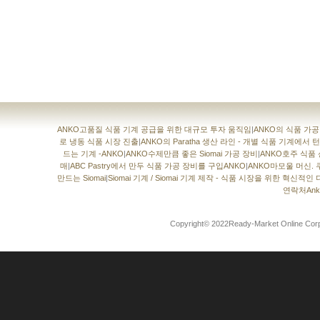
ANKO고품질 식품 기계 공급을 위한 대규모 투자 움직임
|
ANKO의 식품 가
로 냉동 식품 시장 진출
|
ANKO의 Paratha 생산 라인 - 개별 식품 기계에
드는 기계 -ANKO
|
ANKO수제만큼 좋은 Siomai 가공 장비
|
ANKO호주 식품
매
|
ABC Pastry에서 만두 식품 가공 장비를 구입ANKO
|
ANKO마모울 머신. 
만드는 Siomai
|
Siomai 기계 / Siomai 기계 제작 - 식품 시장을 위한 혁신적인
연락처Anko
Copyright© 2022Ready-Market Online 