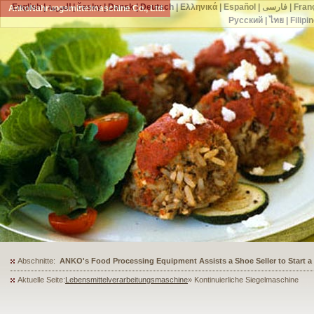
English
|
العربية
|
česky
|
Dansk
|
Deutsch
|
Ελληνικά
|
Español
|
فارسی
|
Fran
AnkoNahrungsmittelmaschine Co., Ltd.
Русский
|
ไทย
|
Filipi
Abschnitte:
ANKO's Food Processing Equipment Assists a Shoe Seller to Start 
Aktuelle Seite:
Lebensmittelverarbeitungsmaschine
» Kontinuierliche Siegelmaschine