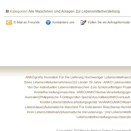
Kategorien:
Alle Maschinen Und Anlagen Zur Lebensmittelherstellung
E-Mail an Freunde
Kontaktiere uns
Füllen Sie ein Anfrageformular
ANKOgroße Investition Für Die Lieferung Hochwertiger Lebensmittelmasc
Eines Lebensmittelunternehmens
|
110 Länder 39 Jahre -ANKO Lebensmittel
Von Der Individuellen Lebensmittelmaschine Zum Schlüsselfertigen Proje
Knödelherstellungsmaschine -ANKO
|
ANKOSiomai-Verarbeitungsgerä
Australien
|
Philippinische Frühlingsrollen Spezial AusJollibee
|
ANKOverkauft F
Knödel-Lebensmittelverarbeitungsgeräte VonANKO
|
ANKOMaamou
Lebensdauer
|
Automatische Maschine Für Gebratenen Reis
|
Siomai-Herste
Ihren Lebensmittelmarkt
|
Automatische Inkrustierungs- Und Lebensmitte
Lebensmittelherstellungsmaschinen
|
K
Copyright© 2022Ready-Market Online CorporationAlle