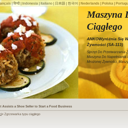
rançais
|
हिन्दी
|
Indonesia
|
Italiano
|
日本語
|
한국어
|
Nederlands
|
Polska
|
Portug
Maszyna 
Ciągłego
ANKOWyróżnia Się W
Żywności (SA-113)
Sprzęt Do Przetwarzania 
Maszyna Do Napełniania I
Mrożonej Żywności, Maszy
ssists a Shoe Seller to Start a Food Business
ci
» Zgrzewarka typu ciągłego