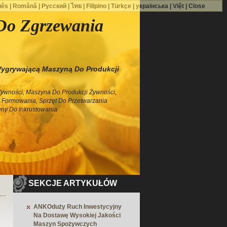
uês
|
Română
|
Русский
|
ไทย
|
Filipino
|
Türkçe
|
українська
|
Việt
|
Close
Do Zgrzewania
ygrywającą Maszyną Do Produkcji
Żywności, Maszyna Do Produkcji Żywności,
 Formowania, Sprzęt Do Przetwarzania
ny Do Inkrustowania
SEKCJE ARTYKUŁÓW
ANKOduży Ruch Inwestycyjny
Na Dostawę Wysokiej Jakości
Maszyn Spożywczych