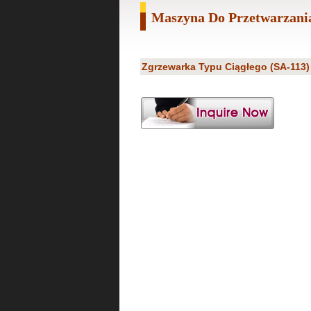
Maszyna Do Przetwarzani
Zgrzewarka Typu Ciągłego (SA-113)