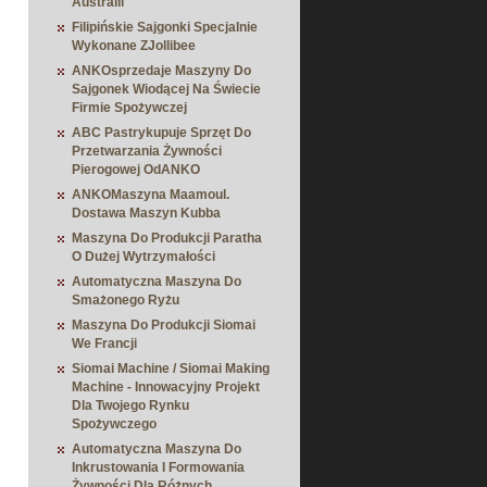
Australii
Filipińskie Sajgonki Specjalnie
Wykonane ZJollibee
ANKOsprzedaje Maszyny Do
Sajgonek Wiodącej Na Świecie
Firmie Spożywczej
ABC Pastrykupuje Sprzęt Do
Przetwarzania Żywności
Pierogowej OdANKO
ANKOMaszyna Maamoul.
Dostawa Maszyn Kubba
Maszyna Do Produkcji Paratha
O Dużej Wytrzymałości
Automatyczna Maszyna Do
Smażonego Ryżu
Maszyna Do Produkcji Siomai
We Francji
Siomai Machine / Siomai Making
Machine - Innowacyjny Projekt
Dla Twojego Rynku
Spożywczego
Automatyczna Maszyna Do
Inkrustowania I Formowania
Żywności Dla Różnych