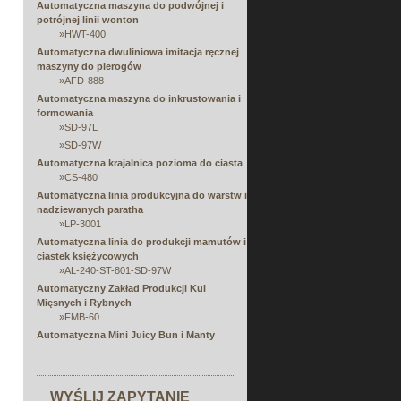
Automatyczna maszyna do podwójnej i
potrójnej linii wonton
»
HWT-400
Automatyczna dwuliniowa imitacja ręcznej
maszyny do pierogów
»
AFD-888
Automatyczna maszyna do inkrustowania i
formowania
»
SD-97L
»
SD-97W
Automatyczna krajalnica pozioma do ciasta
»
CS-480
Automatyczna linia produkcyjna do warstw i
nadziewanych paratha
»
LP-3001
Automatyczna linia do produkcji mamutów i
ciastek księżycowych
»
AL-240-ST-801-SD-97W
Automatyczny Zakład Produkcji Kul
Mięsnych i Rybnych
»
FMB-60
Automatyczna Mini Juicy Bun i Manty
Machine
»
EA-100KA
Automatyczna wielofunkcyjna linia
WYŚLIJ ZAPYTANIE
produkcyjna do arkuszy, napełniania,