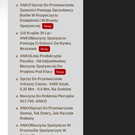
ANKO'Sprzęt Do Przetwarzania
Żywności Pomaga Sprzedawcy
Butów W Rozpoczęciu
Działalności W Branży
Spożywczej
Nowy
110 Krajów 39 Lat -
ANKOMaszyny Spożywcze
Pomogą Ci Dotrzeć Do Rynku
Mrożonek
Nowy
ANKOLinia Produkcyjna
Paratha - Od Indywidualnej
Maszyny Spożywczej Do
Projektu Pod Klucz
Nowy
Sprzęt Do Przetwarzania
Arkuszy Ciasta - 5400 Sztuk,
0,35 Mm - 0,4 Mm, Na Godzinę
Maszyna Do Robienia Pierogów
HLT-700 -ANKO
ANKOSprzęt Do Przetwarzania
Siomai, Tak Dobry, Jak Ręcznie
Robiony
ANKOMaszyna Spożywcza W
Przemyśle Spożywczym W