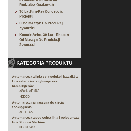
Rodzajów Opakowań
30 LatTurn-KeyKoncepcja
Projektu
Lista Maszyn Do Produkcji
Żywności
KontaktAnko, 30 Lat - Ekspert
Od Maszyn Do Produkcji
Żywności
KATEGORIA PRODUKTU
Automatyczna linia do produkcji kawałków
kurczaka i ciasta rybnego oraz
hamburgerów
»
Seria AF-589
»
BBCB
Automatyczna maszyna do cięcia i
zaokrąglania
»
GD-18B
Automatyczna podwójna linia i pojedyncza
linia Shumai Machine
»
HSM-600