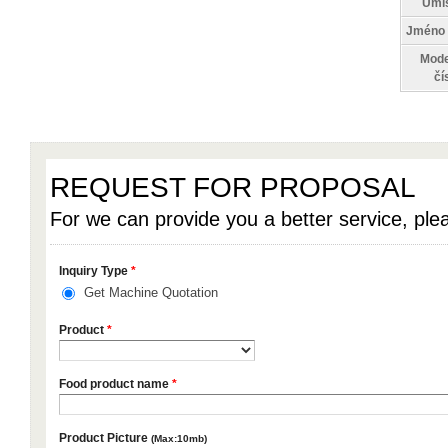
Umís
Jméno 
Mode
čí