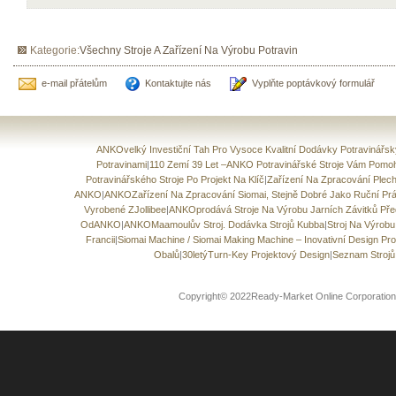
Kategorie:
Všechny Stroje A Zařízení Na Výrobu Potravin
e-mail přátelům
Kontaktujte nás
Vyplňte poptávkový formulář
ANKOvelký Investiční Tah Pro Vysoce Kvalitní Dodávky Potravinářsk
Potravinami
|
110 Zemí 39 Let –ANKO Potravinářské Stroje Vám Pomo
Potravinářského Stroje Po Projekt Na Klíč
|
Zařízení Na Zpracování Plec
ANKO
|
ANKOZařízení Na Zpracování Siomai, Stejně Dobré Jako Ruční Pr
Vyrobené ZJollibee
|
ANKOprodává Stroje Na Výrobu Jarních Závitků Před
OdANKO
|
ANKOMaamoulův Stroj. Dodávka Strojů Kubba
|
Stroj Na Výrob
Francii
|
Siomai Machine / Siomai Making Machine – Inovativní Design Pr
Obalů
|
30letýTurn-Key Projektový Design
|
Seznam Strojů
Copyright© 2022Ready-Market Online Corporati