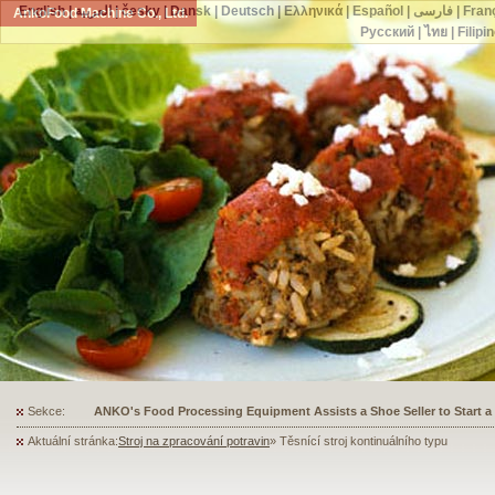
English
|
العربية
|
česky
|
Dansk
|
Deutsch
|
Ελληνικά
|
Español
|
فارسی
|
Fran
AnkoFood Machine Co., Ltd.
Русский
|
ไทย
|
Filipi
Sekce:
ANKO's Food Processing Equipment Assists a Shoe Seller to Start 
Aktuální stránka:
Stroj na zpracování potravin
» Těsnící stroj kontinuálního typu