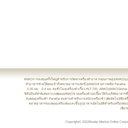
ANKOการลงทุนครั้งใหญ่สำหรับการจัดหาเครื่องทำอาหารคุณภาพสูง
|
ANKOอุปก
ทำอาหารช่วยให้คุณเข้าถึงตลาดอาหารแช่แข็ง
|
ANKOสายการผลิต Paratha -
0.35 มม. - 0.4 มม. ต่อชั่วโมง
|
เครื่องทำเกี๊ยว HLT-700 -ANKO
|
ANKOSiomai 
ฟิลิปปินส์ทำพิเศษจากJollibee
|
ANKOขายเครื่องทำปอเปี๊ยะให้กับบริษัทอาหาร
Kubba
|
เครื่องทำ Paratha ทนทานสำหรับงานหนัก
|
เครื่องข้าวผัดอัตโนมัติ
|
เคร
ตลาดอาหารของคุณ
|
เครื่องห่อและขึ้นรูปอาหารอัตโนมัติสำหรับเครื่องห่
เชี่ย
Copyright© 2022Ready-Market Online Corpora