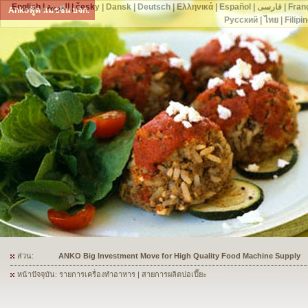
English
|
العربية
|
česky
|
Dansk
|
Deutsch
|
Ελληνικά
|
Español
|
فارسی
|
Fran
Ankoฟู้ด แมชชีน บจก.
Русский
|
ไทย
|
Filipi
ส่วน:
ANKO's Food Processing Equipment Assists a Shoe Seller to Start 
หน้าปัจจุบัน: รายการเครื่องทำอาหาร | สายการผลิตปอเปี๊ยะ