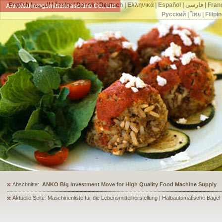
English
|
العربية
|
česky
|
Dansk
|
Deutsch
|
Ελληνικά
|
Español
|
فارسی
|
Fran
AnkoNahrungsmittelmaschine Co., Ltd.
Русский
|
ไทย
|
Filipi
Abschnitte:
ANKO's Food Processing Equipment Assists a Shoe Seller to Start 
Aktuelle Seite: Maschinenliste für die Lebensmittelherstellung | Halbautomatische Bagel-