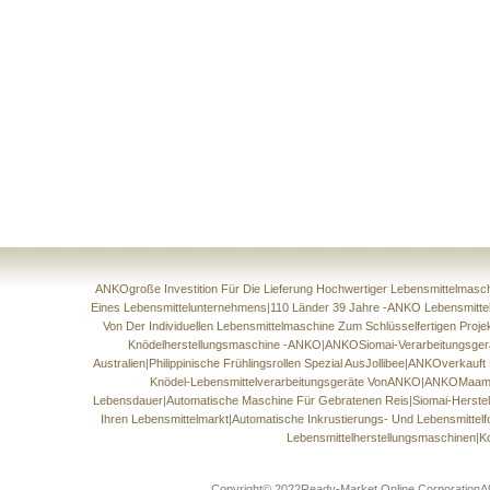
ANKOgroße Investition Für Die Lieferung Hochwertiger Lebensmittelmasc
Eines Lebensmittelunternehmens
|
110 Länder 39 Jahre -ANKO Lebensmittel
Von Der Individuellen Lebensmittelmaschine Zum Schlüsselfertigen Proje
Knödelherstellungsmaschine -ANKO
|
ANKOSiomai-Verarbeitungsgerä
Australien
|
Philippinische Frühlingsrollen Spezial AusJollibee
|
ANKOverkauft F
Knödel-Lebensmittelverarbeitungsgeräte VonANKO
|
ANKOMaamou
Lebensdauer
|
Automatische Maschine Für Gebratenen Reis
|
Siomai-Herste
Ihren Lebensmittelmarkt
|
Automatische Inkrustierungs- Und Lebensmitte
Lebensmittelherstellungsmaschinen
|
K
Copyright© 2022Ready-Market Online CorporationAlle