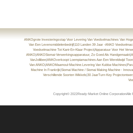
ANKOgrote Investeringsstap Voor Levering Van Voedselmachines Van Hoge 
Van Een Levensmiddelenbedrijf
|
110 Landen 39 Jaar -ANKO Voedselmach
Voedselmachine Tot Kant-En-Klaar Project
|
Apparatuur Voor Het Verw
ANKO
|
ANKOSiomai-Verwerkingsapparatuur, Zo Goed Als Handgemaakt
|
A
VanJollibee
|
ANKOverkoopt Loempiamachines Aan Een Wereldwijd Toona
Van:ANKO
|
ANKOMaamoul-Machine.Levering Van Kubba-Machines
|
Par
Machine In Frankrijk
|
Siomai Machine / Siomai Making Machine - Innov
Verschillende Soorten Wikkels
|
30 JaarTurn-Key Projectontwer
Vo
Copyright© 2022Ready-Market Online CorporationAlle