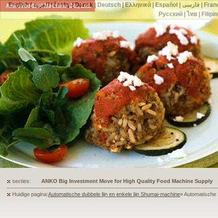
English
|
العربية
|
česky
|
Dansk
|
Deutsch
|
Ελληνικά
|
Español
|
فارسی
|
Fran
AnkoVoedsel Machine Co., Ltd.
Русский
|
ไทย
|
Filipi
secties:
ANKO's Food Processing Equipment Assists a Shoe Seller to Start 
Huidige pagina:
Automatische dubbele lijn en enkele lijn Shumai-machine
» Automatische