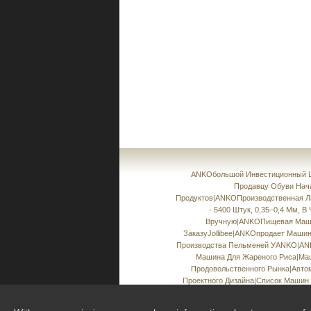
ANKOбольшой Инвестиционный Ш
Продавцу Обуви Нач
Продуктов
|
ANKOПроизводственная Ли
- 5400 Штук, 0,35–0,4 Мм, В
Вручную
|
ANKOПищевая Маши
ЗаказуJollibee
|
ANKOпродает Машины
Производства Пельменей УANKO
|
AN
Машина Для Жареного Риса
|
Маш
Продовольственного Рынка
|
Авто
Проектного Дизайна
|
Список Машин 