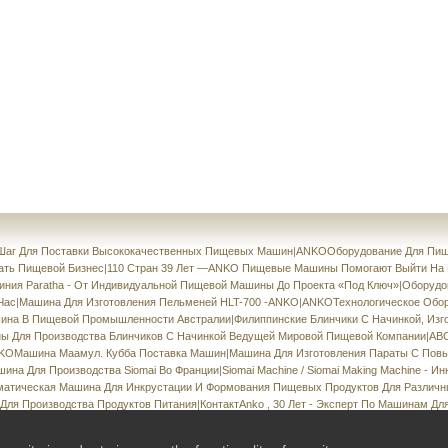
аг Для Поставки Высококачественных Пищевых Машин
|
ANKOОборудование Для Пищ
ать Пищевой Бизнес
|
110 Стран 39 Лет —ANKO Пищевые Машины Помогают Выйти На
ния Paratha - От Индивидуальной Пищевой Машины До Проекта «под Ключ»
|
Оборудов
 Час
|
Машина Для Изготовления Пельменей HLT-700 -ANKO
|
ANKOТехнологическое Обор
на В Пищевой Промышленности Австралии
|
Филиппинские Блинчики С Начинкой, Из
 Для Производства Блинчиков С Начинкой Ведущей Мировой Пищевой Компании
|
ABC
KOМашина Маамул. Кубба Поставка Машин
|
Машина Для Изготовления Параты С Пов
ина Для Производства Siomai Во Франции
|
Siomai Machine / Siomai Making Machine - 
матическая Машина Для Инкрустации И Формования Пищевых Продуктов Для Различн
Для Производства Продуктов Питания
|
КонтактAnko , 30 Лет - Эксперт По Машинам Д