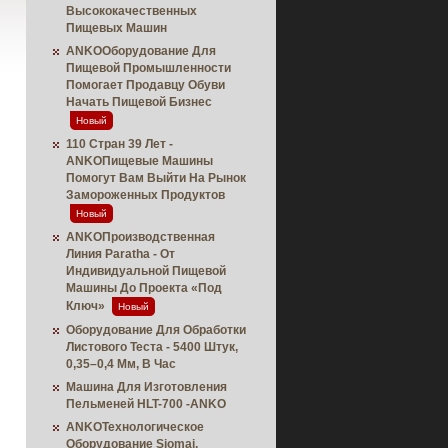
Высококачественных
Пищевых Машин
ANKOОборудование Для
Пищевой Промышленности
Помогает Продавцу Обуви
Начать Пищевой Бизнес
Новый
110 Стран 39 Лет -
ANKOПищевые Машины
Помогут Вам Выйти На Рынок
Замороженных Продуктов
Новый
ANKOПроизводственная
Линия Paratha - От
Индивидуальной Пищевой
Машины До Проекта «под
Ключ»
Новый
Оборудование Для Обработки
Листового Теста - 5400 Штук,
0,35–0,4 Мм, В Час
Машина Для Изготовления
Пельменей HLT-700 -ANKO
ANKOТехнологическое
Оборудование Siomai,