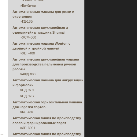
»
Би-би-си
Автоматическая машина для резки и
округления
»
ГД-18Б
Автоматическая двухлинейная и
однолинейная машина Shumai
»
ХСМ-600
Автоматическая машина Wonton с
двойной и тройной линией
»
ХВТ-400
Автоматическая двухлинейная машина
для производства пельменей ручной
работы
»
АФД-888
Автоматическая машина для инкрустации
и формовки
»
СД-97Л
»
СД-97В
Автоматическая горизонтальная машина
для нарезки тортов
»
КС-480
Автоматическая линия по производству
слоев и фаршированных парат
»
ЛП-3001
Автоматическая линия по производству