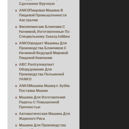
Сделанное Вручную
ANKOПищевая Машина В
Пищевой Промышленности
Австралии
Филиппинские Блинчики С
Начинкой, Изготовленные По
Специальному ЗаказуJollibee
ANKOпродает Машины Для
Производства Блинчиков С
Начинкой Ведущей Мировой
Пищевой Компании
ABC Pastryпокупает
Оборудование Для
Производства Пельменей
УANKO
ANKOМашина Маамул. Кубба
Поставка Машин
Машина Для Изготовления
Параты С Повышенной
Прочностью
Автоматическая Машина Для
Жареного Риса
Машина Для Производства