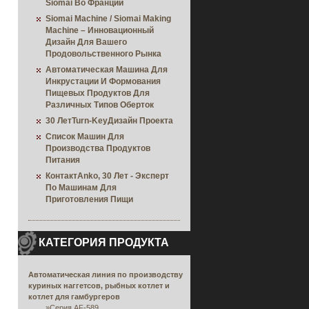
Siomai Во Франции
Siomai Machine / Siomai Making
Machine – Инновационный
Дизайн Для Вашего
Продовольственного Рынка
Автоматическая Машина Для
Инкрустации И Формования
Пищевых Продуктов Для
Различных Типов Оберток
30 ЛетTurn-KeyДизайн Проекта
Список Машин Для
Производства Продуктов
Питания
КонтактAnko, 30 Лет - Эксперт
По Машинам Для
Приготовления Пищи
КАТЕГОРИЯ ПРОДУКТА
Автоматическая линия по производству
куриных наггетсов, рыбных котлет и
котлет для гамбургеров
»
Серия AF-589