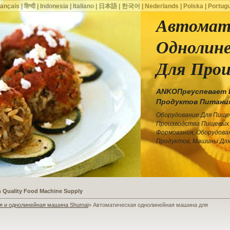
rançais
|
हिन्दी
|
Indonesia
|
Italiano
|
日本語
|
한국어
|
Nederlands
|
Polska
|
Portug
Автомат
Однолин
Для Прои
ANKOПреуспевает 
Продуктов Питания
Оборудование Для Пищ
Производства Пищевых 
Формования, Оборудова
Продуктов, Машины Дл
ssists a Shoe Seller to Start a Food Business
я и однолинейная машина Shumai
» Автоматическая однолинейная машина для