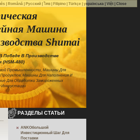
uês
|
Română
|
Русский
|
ไทย
|
Filipino
|
Türkçe
|
українська
|
Việt
|
Close
ическая
ейная Машина
зводства Shumai
В Победе В Производстве
 (HSM-480)
евой Промышленности, Машины Для
Продуктов, Машины Для Наполнения И
ние Для Обработки Замороженных
я Инкрустации
РАЗДЕЛЫ СТАТЬИ
ANKOбольшой
Инвестиционный Шаг Для
Поставки