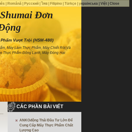
uês
|
Română
|
Русский
|
ไทย
|
Filipino
|
Türkçe
|
українська
|
Việt
|
Close
Shumai Đơn
Động
hẩm Vượt Trội (HSM-480)
hẩm, Máy Làm Thực Phẩm, Máy Chiết Rót Và
iến Thực Phẩm Đông Lạnh, Máy Đóng Hạt
CÁC PHẦN BÀI VIẾT
ANKOđộng Thái Đầu Tư Lớn Để
Cung Cấp Máy Thực Phẩm Chất
Lượng Cao