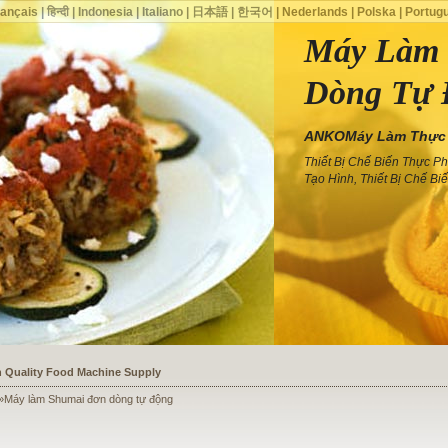
rançais
|
हिन्दी
|
Indonesia
|
Italiano
|
日本語
|
한국어
|
Nederlands
|
Polska
|
Portug
Máy Làm 
Dòng Tự 
ANKOMáy Làm Thực P
Thiết Bị Chế Biến Thực P
Tạo Hình, Thiết Bị Chế B
ssists a Shoe Seller to Start a Food Business
»Máy làm Shumai đơn dòng tự động