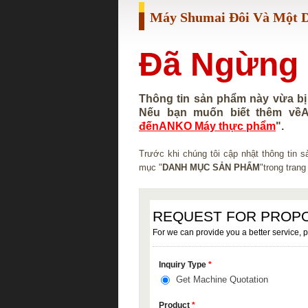
Máy Shumai Đôi Và Một 
Đã Ngừng 
Thông tin sản phẩm này vừa bị
Nếu bạn muốn biết thêm vềA
đếnANKO Máy thực phẩm
".
Trước khi chúng tôi cập nhật thông tin
mục "
DANH MỤC SẢN PHẨM
"trong trang