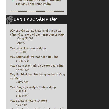
Tiếp XúcAnko, 30 Năm - Chuyên
Gia Máy Làm Thực Phẩm
DANH MỤC SẢN PHẨM
Dây chuyền sản xuất bánh mì thịt gà và
bánh cá tự động và bánh hamburger Patty
»
Dòng AF-589
»
BBCB
Máy cắt và làm tròn tự động
»
GD-18B
Máy Shumai đôi và một dòng tự động
»
HSM-600
Máy hoành thánh đôi và ba dòng tự động
»
HWT-400
Máy làm bánh bao làm bằng tay hai đường
tự động
»
AFD-888
Máy đóng cặn và định hình tự động
»
SD-97L
»
SD-97W
Máy cắt bánh ngang tự động
»
CS-480