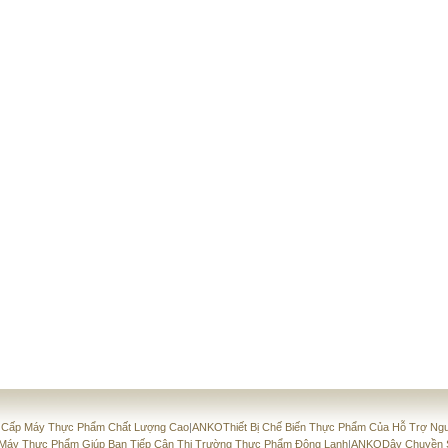
 Cấp Máy Thực Phẩm Chất Lượng Cao
|
ANKOThiết Bị Chế Biến Thực Phẩm Của Hỗ Trợ Ngư
Máy Thực Phẩm Giúp Bạn Tiếp Cận Thị Trường Thực Phẩm Đông Lạnh
|
ANKODây Chuyền Sả