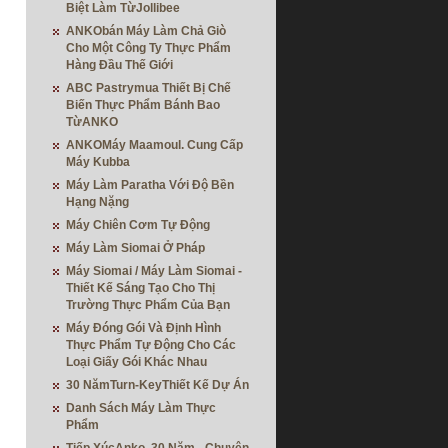
Biệt Làm TừJollibee
ANKObán Máy Làm Chả Giò
Cho Một Công Ty Thực Phẩm
Hàng Đầu Thế Giới
ABC Pastrymua Thiết Bị Chế
Biến Thực Phẩm Bánh Bao
TừANKO
ANKOMáy Maamoul. Cung Cấp
Máy Kubba
Máy Làm Paratha Với Độ Bền
Hạng Nặng
Máy Chiên Cơm Tự Động
Máy Làm Siomai Ở Pháp
Máy Siomai / Máy Làm Siomai -
Thiết Kế Sáng Tạo Cho Thị
Trường Thực Phẩm Của Bạn
Máy Đóng Gói Và Định Hình
Thực Phẩm Tự Động Cho Các
Loại Giấy Gói Khác Nhau
30 NămTurn-KeyThiết Kế Dự Án
Danh Sách Máy Làm Thực
Phẩm