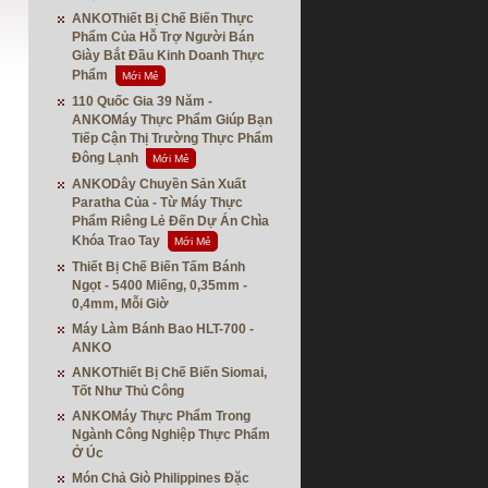
ANKOThiết Bị Chế Biến Thực
Phẩm Của Hỗ Trợ Người Bán
Giày Bắt Đầu Kinh Doanh Thực
Phẩm
Mới Mẻ
110 Quốc Gia 39 Năm -
ANKOMáy Thực Phẩm Giúp Bạn
Tiếp Cận Thị Trường Thực Phẩm
Đông Lạnh
Mới Mẻ
ANKODây Chuyền Sản Xuất
Paratha Của - Từ Máy Thực
Phẩm Riêng Lẻ Đến Dự Án Chìa
Khóa Trao Tay
Mới Mẻ
Thiết Bị Chế Biến Tấm Bánh
Ngọt - 5400 Miếng, 0,35mm -
0,4mm, Mỗi Giờ
Máy Làm Bánh Bao HLT-700 -
ANKO
ANKOThiết Bị Chế Biến Siomai,
Tốt Như Thủ Công
ANKOMáy Thực Phẩm Trong
Ngành Công Nghiệp Thực Phẩm
Ở Úc
Món Chả Giò Philippines Đặc