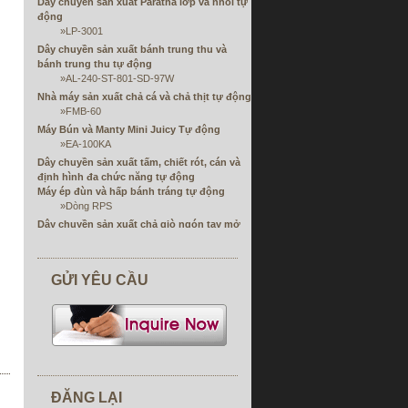
Dây chuyền sản xuất Paratha lớp và nhồi tự
động
»
LP-3001
Dây chuyền sản xuất bánh trung thu và
bánh trung thu tự động
»
AL-240-ST-801-SD-97W
Nhà máy sản xuất chả cá và chả thịt tự động
»
FMB-60
Máy Bún và Manty Mini Juicy Tự động
»
EA-100KA
Dây chuyền sản xuất tấm, chiết rót, cán và
định hình đa chức năng tự động
Máy ép đùn và hấp bánh tráng tự động
»
Dòng RPS
Dây chuyền sản xuất chả giò ngón tay mở
đầu đơn hoặc kép tự động
»
FSP
Máy cuộn chả giò tự động và máy làm bánh
GỬI YÊU CẦU
ngọt Samosa
»
Dòng SRP
Máy gói sô cô la
Dây chuyền sản xuất cuộn Eag
»
ER-24
Máy chế biến thực phẩm
»
ACD-800
ĐĂNG LẠI
»
AF-529