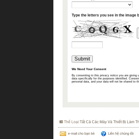
Thể Loại:
Tất Cả Các Máy Và Thiết Bị Làm 
e-mail cho bạn bè
Liên hệ chúng tôi