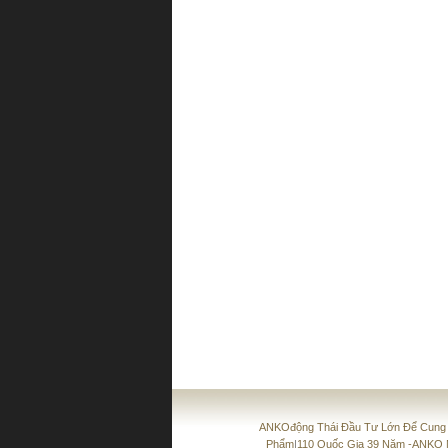
ANKOđộng Thái Đầu Tư Lớn Để Cung
Phẩm
|
110 Quốc Gia 39 Năm -ANKO 