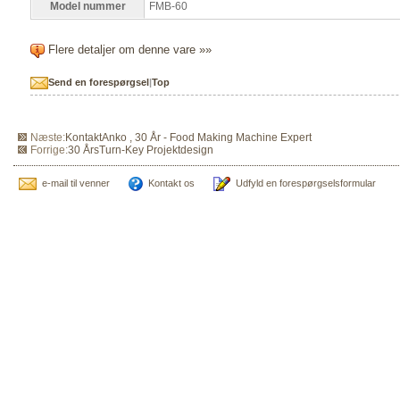
Model nummer
FMB-60
Flere detaljer om denne vare »»
Send en forespørgsel
|
Top
Næste:
KontaktAnko , 30 År - Food Making Machine Expert
Forrige:
30 ÅrsTurn-Key Projektdesign
e-mail til venner
Kontakt os
Udfyld en forespørgselsformular