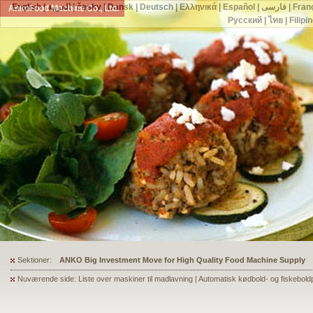
English
|
العربية
|
česky
|
Dansk
|
Deutsch
|
Ελληνικά
|
Español
|
فارسی
|
Fran
AnkoFood Machine Co., Ltd.
Русский
|
ไทย
|
Filipi
Sektioner:
ANKO's Food Processing Equipment Assists a Shoe Seller to Start 
Nuværende side: Liste over maskiner til madlavning | Automatisk kødbold- og fiskebol