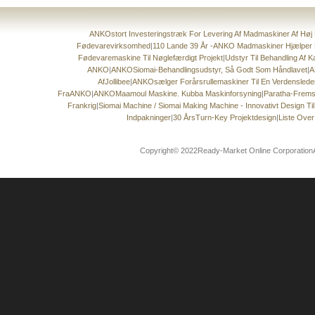
ANKOstort Investeringstræk For Levering Af Madmaskiner Af Høj K
Fødevarevirksomhed
|
110 Lande 39 År -ANKO Madmaskiner Hjælper 
Fødevaremaskine Til Nøglefærdigt Projekt
|
Udstyr Til Behandling Af 
ANKO
|
ANKOSiomai-Behandlingsudstyr, Så Godt Som Håndlavet
|
A
AfJollibee
|
ANKOsælger Forårsrullemaskiner Til En Verdensle
FraANKO
|
ANKOMaamoul Maskine. Kubba Maskinforsyning
|
Paratha-Frems
Frankrig
|
Siomai Machine / Siomai Making Machine - Innovativt Design T
Indpakninger
|
30 ÅrsTurn-Key Projektdesign
|
Liste Over
Copyright© 2022Ready-Market Online CorporationAl