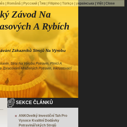
uês
|
Română
|
Русский
|
ไทย
|
Filipino
|
Türkçe
|
українська
|
Việt
|
Close
cký Závod Na
asových A Rybích
ávání Zákazníků Strojů Na Výrobu
ravin, Stroj Na Výrobu Potravin, Plnicí A
Na Zpracování Mražených Potravin, Inkrustovací
SEKCE ČLÁNKŮ
ANKOvelký Investiční Tah Pro
Vysoce Kvalitní Dodávky
Potravinářských Strojů