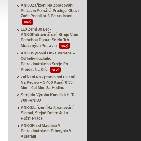
ANKOZařízení Na Zpracování
Potravin Pomáhá Prodejci Obuvi
Začít Podnikat S Potravinami
Nový
110 Zemí 39 Let -
ANKOPotravinářské Stroje Vám
Pomohou Dostat Se Na Trh
Mražených Potravin
Nový
ANKOVýrobní Linka Paratha –
Od Individuálního
Potravinářského Stroje Po
Projekt Na Klíč
Nový
Zařízení Na Zpracování Plechů
Na Pečivo – 5 400 Kusů, 0,35
Mm – 0,4 Mm, Za Hodinu
Stroj Na Výrobu Knedlíků HLT-
700 -ANKO
ANKOZařízení Na Zpracování
Siomai, Stejně Dobré Jako
Ruční Práce
ANKOFood Machine V
Potravinářském Průmyslu V
Austrálii