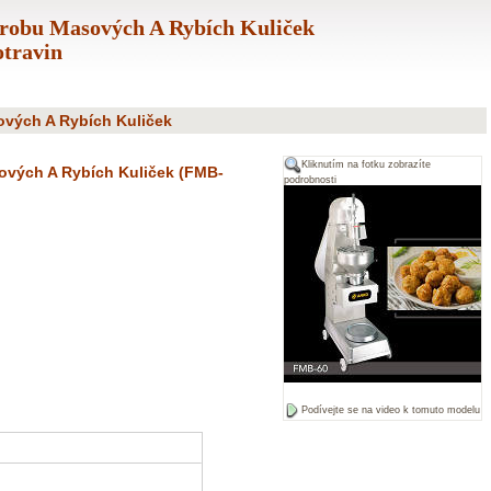
robu Masových A Rybích Kuliček
travin
vých A Rybích Kuliček
Kliknutím na fotku zobrazíte
vých A Rybích Kuliček (FMB-
podrobnosti
Podívejte se na video k tomuto modelu