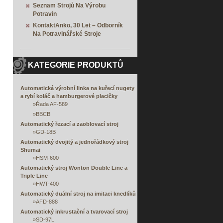
Seznam Strojů Na Výrobu
Potravin
KontaktAnko, 30 Let – Odborník
Na Potravinářské Stroje
KATEGORIE PRODUKTŮ
Automatická výrobní linka na kuřecí nugety
a rybí koláč a hamburgerové placičky
»
Řada AF-589
»
BBCB
Automatický řezací a zaoblovací stroj
»
GD-18B
Automatický dvojitý a jednořádkový stroj
Shumai
»
HSM-600
Automatický stroj Wonton Double Line a
Triple Line
»
HWT-400
Automatický duální stroj na imitaci knedlíků
»
AFD-888
Automatický inkrustační a tvarovací stroj
»
SD-97L