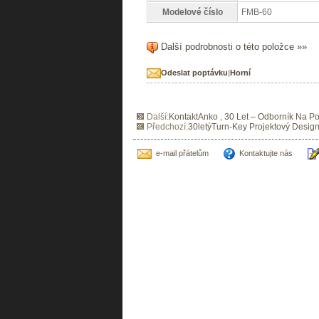
Modelové číslo
FMB-60
Další podrobnosti o této položce »»
Odeslat poptávku
|
Horní
Další:
KontaktAnko , 30 Let – Odborník Na Po
Předchozí:
30letýTurn-Key Projektový Desig
e-mail přátelům
Kontaktujte nás