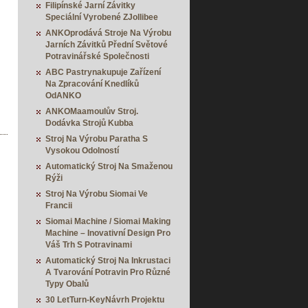
Filipínské Jarní Závitky
Speciální Vyrobené ZJollibee
ANKOprodává Stroje Na Výrobu
Jarních Závitků Přední Světové
Potravinářské Společnosti
ABC Pastrynakupuje Zařízení
Na Zpracování Knedlíků
OdANKO
ANKOMaamoulův Stroj.
Dodávka Strojů Kubba
Stroj Na Výrobu Paratha S
Vysokou Odolností
Automatický Stroj Na Smaženou
Rýži
Stroj Na Výrobu Siomai Ve
Francii
Siomai Machine / Siomai Making
Machine – Inovativní Design Pro
Váš Trh S Potravinami
Automatický Stroj Na Inkrustaci
A Tvarování Potravin Pro Různé
Typy Obalů
30 LetTurn-KeyNávrh Projektu