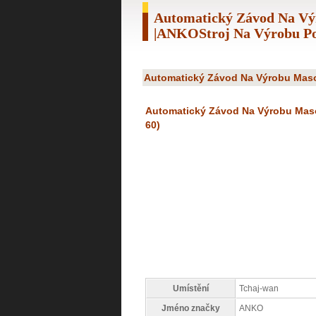
Automatický Závod Na Vý
|ANKOStroj Na Výrobu Po
Automatický Závod Na Výrobu Maso
Automatický Závod Na Výrobu Maso
60)
Umístění
Tchaj-wan
Jméno značky
ANKO