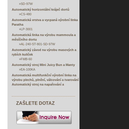
»
SD-97W
Automatický horizontální kráječ dortů
»
CS-480
Automatická vrstva a vycpaná výrobní linka
Paratha
»
LP-3001
Automatická linka na výrobu mammoula a
měsíčního dortu
»
AL-240-ST-801-SD-97W
Automatický závod na výrobu masových a
rybích kuliček
»
FMB-60
Automatický stroj Mini Juicy Bun a Manty
»
EA-100KA
Automatická multifunkční výrobní linka na
výrobu plechů, plnění, válcování a tvarování
Automatický stroj na napařování a
vytlačování rýžového papíru
»
Řada RPS
Automatická jednoduchá nebo dvojitá
ZAŠLETE DOTAZ
výrobní linka s otevřenými konci Finger
Spring Roll
»
FSP
Automatický stroj na výrobu jarních rolek a
pečiva Samosa
»
Řada SRP