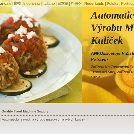
rançais
|
हिन्दी
|
Indonesia
|
Italiano
|
日本語
|
한국어
|
Nederlands
|
Polska
|
Portug
Automati
Výrobu M
Kuliček
ANKOExceluje V Získ
Potravin
Zařízení Na Zpracování Pot
Tvarovací Stroj, Zařízení 
Stroje
ssists a Shoe Seller to Start a Food Business
n | Automatický závod na výrobu masových a rybích kuliček