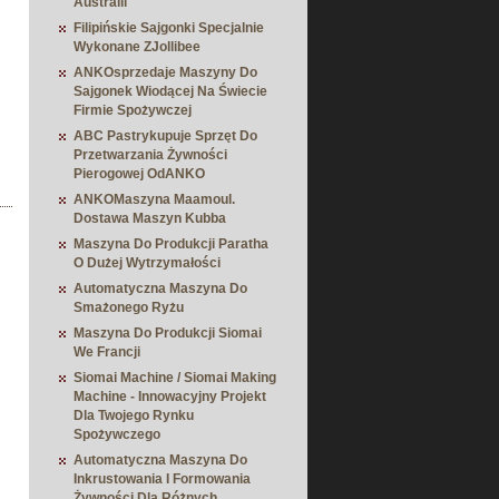
Australii
Filipińskie Sajgonki Specjalnie
Wykonane ZJollibee
ANKOsprzedaje Maszyny Do
Sajgonek Wiodącej Na Świecie
Firmie Spożywczej
ABC Pastrykupuje Sprzęt Do
Przetwarzania Żywności
Pierogowej OdANKO
ANKOMaszyna Maamoul.
Dostawa Maszyn Kubba
Maszyna Do Produkcji Paratha
O Dużej Wytrzymałości
Automatyczna Maszyna Do
Smażonego Ryżu
Maszyna Do Produkcji Siomai
We Francji
Siomai Machine / Siomai Making
Machine - Innowacyjny Projekt
Dla Twojego Rynku
Spożywczego
Automatyczna Maszyna Do
Inkrustowania I Formowania
Żywności Dla Różnych