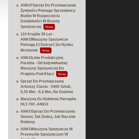
ANKO'Sprzęt Do Przetwarzania
Żywności Pomaga Sprzedawcy
Butów W Rozpoczęciu
Działalności W Branży
Spożywczej
Nowy
110 Krajów 39 Lat -
ANKOMaszyny Spożywcze
Pomogą Ci Dotrzeć Do Rynku
Mrożonek
Nowy
ANKOLinia Produkcyjna
Paratha - Od Indywidualnej
Maszyny Spożywczej Do
Projektu Pod Klucz
Nowy
Sprzęt Do Przetwarzania
Arkuszy Ciasta - 5400 Sztuk,
0,35 Mm - 0,4 Mm, Na Godzinę
Maszyna Do Robienia Pierogów
HLT-700 -ANKO
ANKOSprzęt Do Przetwarzania
Siomai, Tak Dobry, Jak Ręcznie
Robiony
ANKOMaszyna Spożywcza W
Przemyśle Spożywczym W