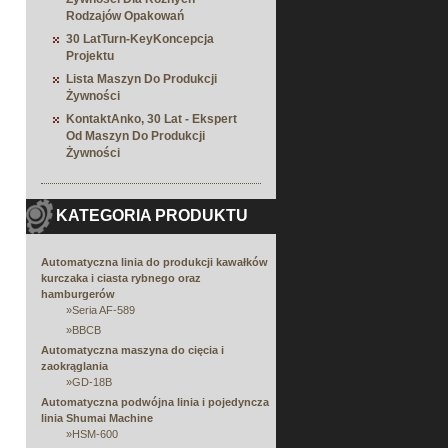
Rodzajów Opakowań
30 LatTurn-KeyKoncepcja
Projektu
Lista Maszyn Do Produkcji
Żywności
KontaktAnko, 30 Lat - Ekspert
Od Maszyn Do Produkcji
Żywności
KATEGORIA PRODUKTU
Automatyczna linia do produkcji kawałków
kurczaka i ciasta rybnego oraz
hamburgerów
»
Seria AF-589
»
BBCB
Automatyczna maszyna do cięcia i
zaokrąglania
»
GD-18B
Automatyczna podwójna linia i pojedyncza
linia Shumai Machine
»
HSM-600