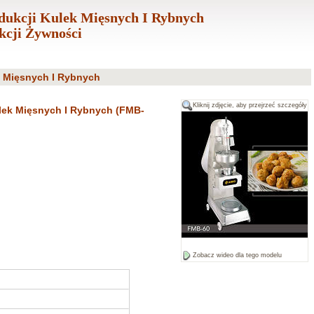
dukcji Kulek Mięsnych I Rybnych
cji Żywności
l Mięsnych I Rybnych
Kliknij zdjęcie, aby przejrzeć szczegóły
lek Mięsnych I Rybnych (FMB-
Zobacz wideo dla tego modelu