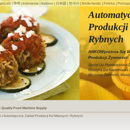
rançais
|
हिन्दी
|
Indonesia
|
Italiano
|
日本語
|
한국어
|
Nederlands
|
Polska
|
Portug
Automatyc
Produkcji
Rybnych
ANKOWyróżnia Się W
Produkcji Żywności
Sprzęt Do Przetwarzania 
Maszyna Do Napełniania I
Mrożonej Żywności, Maszy
ssists a Shoe Seller to Start a Food Business
i | Automatyczny Zakład Produkcji Kul Mięsnych i Rybnych