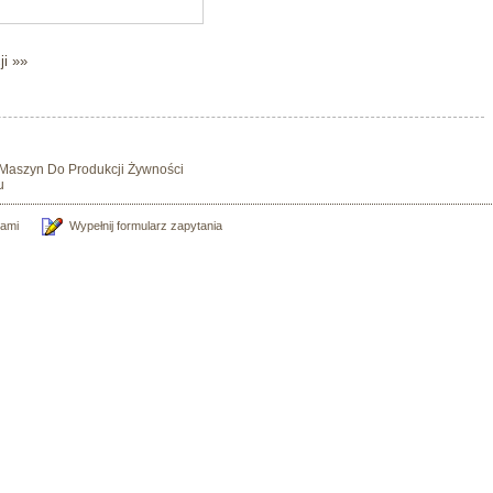
ji »»
d Maszyn Do Produkcji Żywności
u
nami
Wypełnij formularz zapytania