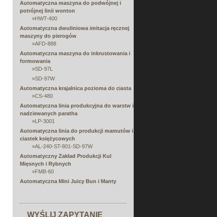
Automatyczna maszyna do podwójnej i
potrójnej linii wonton
»
HWT-400
Automatyczna dwuliniowa imitacja ręcznej
maszyny do pierogów
»
AFD-888
Automatyczna maszyna do inkrustowania i
formowania
»
SD-97L
»
SD-97W
Automatyczna krajalnica pozioma do ciasta
»
CS-480
Automatyczna linia produkcyjna do warstw i
nadziewanych paratha
»
LP-3001
Automatyczna linia do produkcji mamutów i
ciastek księżycowych
»
AL-240-ST-801-SD-97W
Automatyczny Zakład Produkcji Kul
Mięsnych i Rybnych
»
FMB-60
Automatyczna Mini Juicy Bun i Manty
Machine
»
EA-100KA
Automatyczna wielofunkcyjna linia
WYŚLIJ ZAPYTANIE
produkcyjna do arkuszy, napełniania,