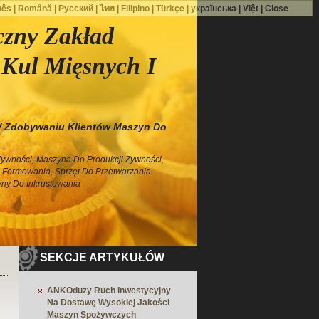
uês
|
Română
|
Русский
|
ไทย
|
Filipino
|
Türkçe
|
українська
|
Việt
|
Close
zny Zakład
 Kul Mięsnych I
 Zdobywaniu Klientów Maszyn Do
Żywności, Maszyna Do Produkcji Żywności,
 Formowania, Sprzęt Do Przetwarzania
ny Do Inkrustowania
SEKCJE ARTYKUŁÓW
ANKOduży Ruch Inwestycyjny
Na Dostawę Wysokiej Jakości
Maszyn Spożywczych