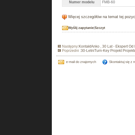
Numer modelu
FMB-60
Więcej szczegółów na temat tej pozyc
Wyślij zapytanie
|
Szczyt
Następny:
KontaktAnko , 30 Lat - Ekspert O
Poprzedni :
30-LetniTurn-Key Projekt Projekt
e-mail do znajomych
Skontaktuj się z 