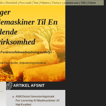
uês
|
Română
|
Русский
|
ไทย
|
Filipino
|
Türkçe
|
українська
|
Việt
|
Close
ger
lemaskiner Til En
dende
virksomhed
 Forårsrullebearbejdningsudstyr -
sk Forårsrulle, Indpakningsmaskine
ARTIKEL AFSNIT
ANKOstort Investeringstræk
For Levering Af Madmaskiner Af
Høj Kvalitet