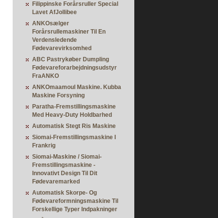
Filippinske Forårsruller Special
Lavet AfJollibee
ANKOsælger
Forårsrullemaskiner Til En
Verdensledende
Fødevarevirksomhed
ABC Pastrykøber Dumpling
Fødevareforarbejdningsudstyr
FraANKO
ANKOmaamoul Maskine. Kubba
Maskine Forsyning
Paratha-Fremstillingsmaskine
Med Heavy-Duty Holdbarhed
Automatisk Stegt Ris Maskine
Siomai-Fremstillingsmaskine I
Frankrig
Siomai-Maskine / Siomai-
Fremstillingsmaskine -
Innovativt Design Til Dit
Fødevaremarked
Automatisk Skorpe- Og
Fødevareformningsmaskine Til
Forskellige Typer Indpakninger