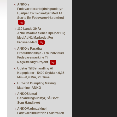
ANKO's
Fødevareforarbejdningsudstyr
Hjælper En Skosælger Med At
Starte En Fødevarevirksomhed
Ny
110 Lande 39 År -
ANKOMadmaskiner Hjælper Dig
Med At Nå Markedet For
Frossen Mad
Ny
ANKO's Paratha
Produktionslinje - Fra Individuel
Fødevaremaskine Til
Nøglefærdigt Projekt
Ny
Udstyr Til Behandling Af
Kageplader - 5400 Stykker, 0,35
Mm - 0,4 Mm, Pr. Time
HLT-700 Dumpling Making
Machine -ANKO
ANKOSiomai-
Behandlingsudstyr, Så Godt
Som Håndlavet
ANKOMadmaskine I
Fødevareindustrien I Australien