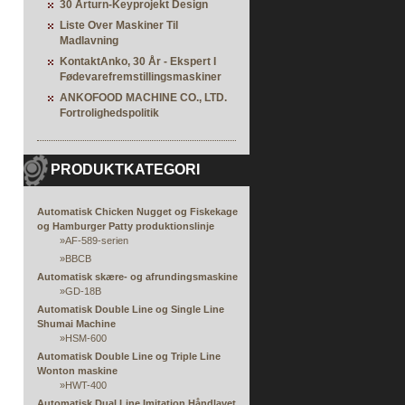
30 Årturn-Keyprojekt Design
Liste Over Maskiner Til
Madlavning
KontaktAnko, 30 År - Ekspert I
Fødevarefremstillingsmaskiner
ANKOFOOD MACHINE CO., LTD.
Fortrolighedspolitik
PRODUKTKATEGORI
Automatisk Chicken Nugget og Fiskekage
og Hamburger Patty produktionslinje
»
AF-589-serien
»
BBCB
Automatisk skære- og afrundingsmaskine
»
GD-18B
Automatisk Double Line og Single Line
Shumai Machine
»
HSM-600
Automatisk Double Line og Triple Line
Wonton maskine
»
HWT-400
Automatisk Dual Line Imitation Håndlavet