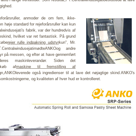
gighed.
forårsruller, anmoder de om fem, ikke-
n høje standard for rejeforårsruller kan kun
windusejati's fabrik, var der hundredvis af
eskind, hvilket var ret fantastisk. På grund
købe
rejer rulle indpakning udstyr
kun", Mr.
.CentralwindusejatimødteANKOog andre
tyr på messen, og efter at have gennemført
eres maskinleverandør. Siden det
ndkøb af
maskine til fremstilling af
gn,ANKOleverede også ingredienser til at lave det nøjagtige skind.ANKO's
mkostningerne, og kvaliteten af ​​hver hud er kontrolleret.