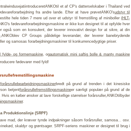
tralwindusejatiintroduceretANKOtil et af CP's datterselskaber i Thailand ved
devareforarbejdning fra andre lande. Efter at have prøvetANKO's
udstyr til
tilte hele tiden 7 mere ud over et udstyr til fremstilling af miniboller (
HLT-
's fødevareforarbejdningsmaskine er ikke kun designet til at opfylde hver
r også som en konsulent, der leverer innovativt design for at sikre, at din
e,ANKOblev CP Groups pålidelige leverandør, der leverer banebrydende
ler og samosas forarbejdningsmaskiner til konkurrencedygtige priser.
el fylde- og formemaskine
, og
automatisk mini saftig bolle & manty maskine
producere fødevarer med fyld!
rullefremstillingsmaskine
t
forårsrullebearbejdningsmaskiner
bredt på grund af trenden i det kinesiske
son betjent
forårsrullefremstillingsmaskine
er særligt populær på grund af de
Hvis en køber ønsker at lave forskellige størrelser forårsruller,ANKOtilbyder
ningsmaskiner
.
a Produktionslinje (SRPF)
lave mad, der kræver tynde indpakninger såsom forårsruller, samosa... osv.
vinekød, skaldyr og grøntsager. SRPF-seriens maskiner er designet til brug i