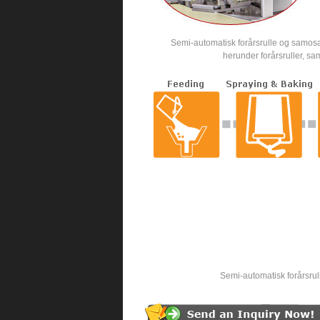
Semi-automatisk forårsrulle og samosa
herunder forårsruller, s
Semi-automatisk forårsrul