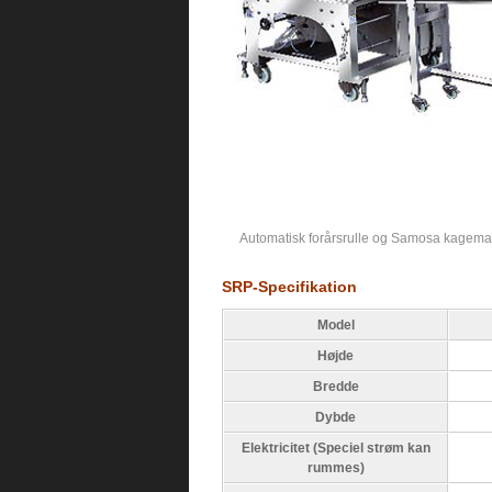
Automatisk forårsrulle og Samosa kagema
SRP-Specifikation
Model
Højde
Bredde
Dybde
Elektricitet (Speciel strøm kan
rummes)