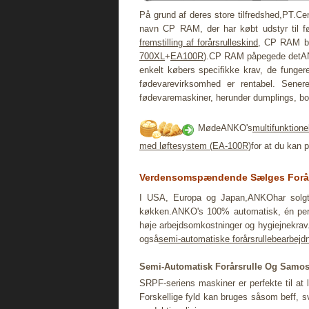
På grund af deres store tilfredshed,PT.Cen
navn CP RAM, der har købt udstyr til fø
fremstilling af forårsrulleskind
, CP RAM bes
700XL
+
EA100R
).CP RAM påpegede detANKO
enkelt købers specifikke krav, de fungere
fødevarevirksomhed er rentabel. Sener
fødevaremaskiner, herunder dumplings, bol
MødeANKO's
multifunktion
med løftesystem (EA-100R)
for at du kan 
Verdensomspændende Sælges Forårs
I USA, Europa og Japan,ANKOhar solg
køkken.ANKO's 100% automatisk, én per
høje arbejdsomkostninger og hygiejnekrav. 
også
semi-automatiske forårsrullebearbejd
Semi-Automatisk Forårsrulle Og Samos
SRPF-seriens maskiner er perfekte til at 
Forskellige fyld kan bruges såsom beff, s