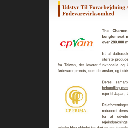
Udstyr Til Forarbejdning 
Fødevarevirksomhed
The Charoen
konglomerat m
over 280.000 m
Et af datterse
største produce
fra Taiwan, der leverer funktionelle og 
fødevarer præcis, som de ønsker, og i sid
Deres samarbe
behandling mas
rejer til Japan
Rejeforretning
reduceret deres
for at udvid
rejeindpaknings
mindre blev skindet for dyrt og resulterede