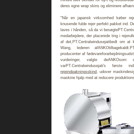
deres egne wrap skins og eliminere afhæn
"Når en japansk virksomhed køber reje
knusende fulde rejer perfekt pakket ind. De
laves i hånden, så da vi besøgtePT.Central
medarbejdere, der placerede ting i rejerull
af det,PT.Centralwindusejatibedt om at 
Wang, lederen afANKOtilbagekaldt.PT
producenter af fødevareforarbejdningsuds
vurderinger, valgte deANKOsom d
varPT.Centralwindusejati's første i
rejeindpakningsskind
, udover maskindesi
maskine hjalp med at reducere produktionso