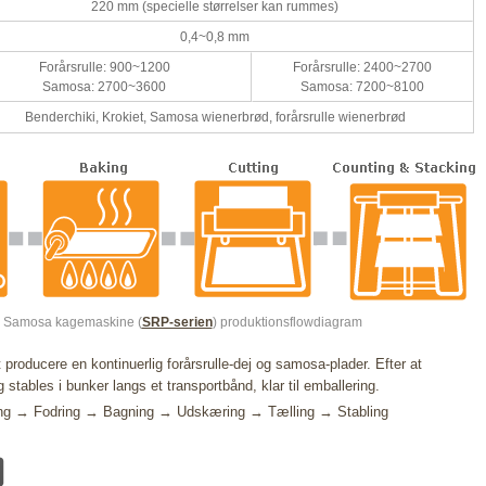
220 mm (specielle størrelser kan rummes)
0,4~0,8 mm
Forårsrulle: 900~1200
Forårsrulle: 2400~2700
Samosa: 2700~3600
Samosa: 7200~8100
Benderchiki, Krokiet, Samosa wienerbrød, forårsrulle wienerbrød
og Samosa kagemaskine (
SRP-serien
) produktionsflowdiagram
 producere en kontinuerlig forårsrulle-dej og samosa-plader. Efter at
stables i bunker langs et transportbånd, klar til emballering.
ding → Fodring → Bagning → Udskæring → Tælling → Stabling