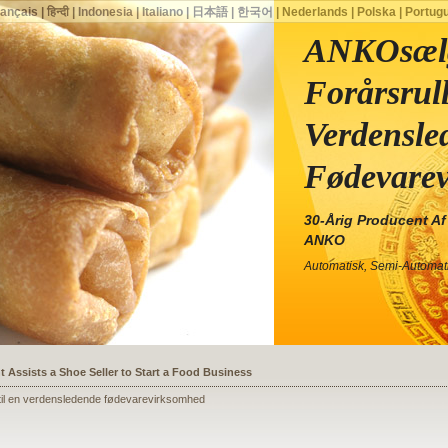
rançais
|
हिन्दी
|
Indonesia
|
Italiano
|
日本語
|
한국어
|
Nederlands
|
Polska
|
Portug
ANKOsæl
Forårsrul
Verdensle
Fødevare
30-Årig Producent Af
ANKO
Automatisk, Semi-Automati
ssists a Shoe Seller to Start a Food Business
il en verdensledende fødevarevirksomhed