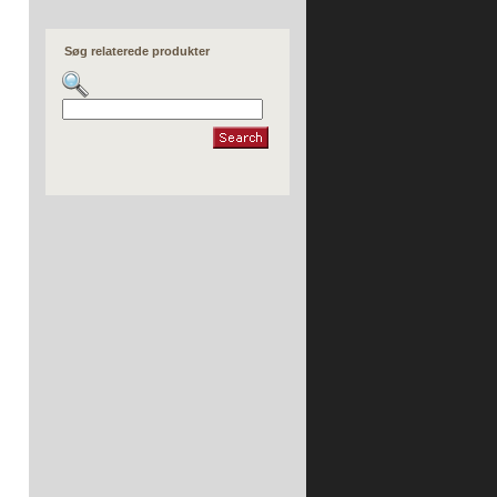
»
HLT-700XL
Maskine til fremstilling af butterdej
»
PP-2-serien
Søg relaterede produkter
»
PPA-1800
Afrundende transportør
»
RC-180
Semi Automatisk Bagel produktionslinje
»
BG-3000
Semi-automatisk Dumpling, Dumpling
Wrapper og Pecking Duck Wrapper Making
Machine
»
BN-24
Semi-automatisk forårsrulle og Samosa
produktionslinje
»
SRPF serien
Spring Roll produktionslinje
»
SR-24
Bordtype Automatisk belægnings- og
formningsmaskine
»
SD-97SS
»
SD-97W+STA-360