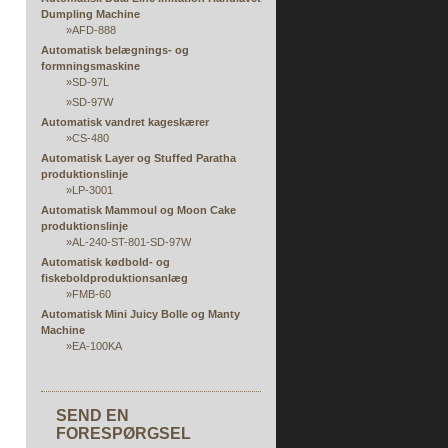
Dumpling Machine
»
AFD-888
Automatisk belægnings- og
formningsmaskine
»
SD-97L
»
SD-97W
Automatisk vandret kageskærer
»
CS-480
Automatisk Layer og Stuffed Paratha
produktionslinje
»
LP-3001
Automatisk Mammoul og Moon Cake
produktionslinje
»
AL-240-ST-801-SD-97W
Automatisk kødbold- og
fiskeboldproduktionsanlæg
»
FMB-60
Automatisk Mini Juicy Bolle og Manty
Machine
»
EA-100KA
Automatisk multifunktions produktionslinje
til belægning, påfyldning, valsning og
formning
SEND EN
Automatisk rispapirdampnings- og
fyldekstruderingsmaskine
FORESPØRGSEL
»
RPS-serien