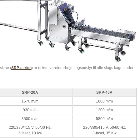
skine (
SRP-serien
) er et fødevareforarbejdningsudstyr til alle slags kageplader.
SRP-20A
SRP-45A
1570 m/m
1800 m/m
930 m/m
1200 m/m
3500 m/m
5800 m/m
220/380/415 V, 50/60 Hz,
220/380/415 V, 50/60 Hz,
3-faset, 18 Kw
3-faset, 35 Kw