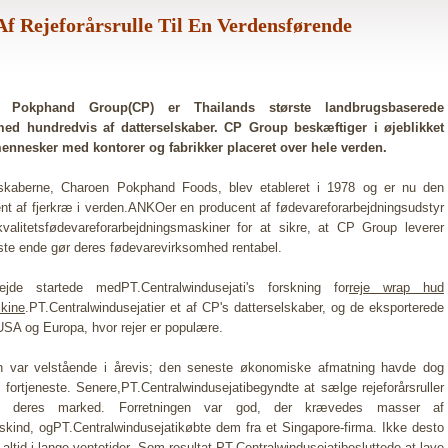
Af Rejeforårsrulle Til En Verdensførende
 Pokphand Group(CP) er Thailands største landbrugsbaserede
ed hundredvis af datterselskaber. CP Group beskæftiger i øjeblikket
ennesker med kontorer og fabrikker placeret over hele verden.
lskaberne, Charoen Pokphand Foods, blev etableret i 1978 og er nu den
nt af fjerkræ i verden.ANKOer en producent af fødevareforarbejdningsudstyr
kvalitetsfødevareforarbejdningsmaskiner for at sikre, at CP Group leverer
ste ende gør deres fødevarevirksomhed rentabel.
jde startede medPT.Centralwindusejati's forskning for
reje wrap hud
kine
.PT.Centralwindusejatier et af CP's datterselskaber, og de eksporterede
, USA og Europa, hvor rejer er populære.
en var velstående i årevis; den seneste økonomiske afmatning havde dog
 fortjeneste. Senere,PT.Centralwindusejatibegyndte at sælge rejeforårsruller
e deres marked. Forretningen var god, der krævedes masser af
skind, ogPT.Centralwindusejatikøbte dem fra et Singapore-firma. Ikke desto
 altid i lange ventetider. Som resultat,PT.Centralwindusejatibesluttede at lave