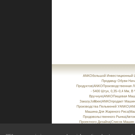
ANKOбольшой Инвестиционный Ш
Продавцу Обуви Нач
Продуктов
|
ANKOПроизводственная Ли
- 5400 Штук, 0,35–0,4 Мм, В
Вручную
|
ANKOПищевая Маши
ЗаказуJollibee
|
ANKOпродает Машины
Производства Пельменей УANKO
|
AN
Машина Для Жареного Риса
|
Маш
Продовольственного Рынка
|
Авто
Проектного Дизайна
|
Список Машин 