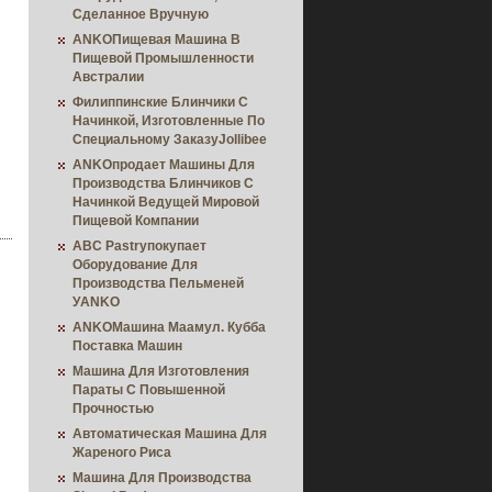
Сделанное Вручную
ANKOПищевая Машина В
Пищевой Промышленности
Австралии
Филиппинские Блинчики С
Начинкой, Изготовленные По
Специальному ЗаказуJollibee
ANKOпродает Машины Для
Производства Блинчиков С
Начинкой Ведущей Мировой
Пищевой Компании
ABC Pastryпокупает
Оборудование Для
Производства Пельменей
УANKO
ANKOМашина Маамул. Кубба
Поставка Машин
Машина Для Изготовления
Параты С Повышенной
Прочностью
Автоматическая Машина Для
Жареного Риса
Машина Для Производства