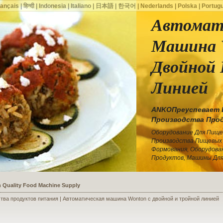
rançais
|
हिन्दी
|
Indonesia
|
Italiano
|
日本語
|
한국어
|
Nederlands
|
Polska
|
Portug
Автомат
Машина 
Двойной 
Линией
ANKOПреуспевает 
Производства Про
Оборудование Для Пищ
Производства Пищевых 
Формования, Оборудова
Продуктов, Машины Дл
ssists a Shoe Seller to Start a Food Business
тва продуктов питания | Автоматическая машина Wonton с двойной и тройной линией