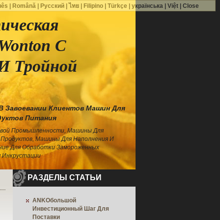
uês
|
Română
|
Русский
|
ไทย
|
Filipino
|
Türkçe
|
українська
|
Việt
|
Close
ическая
Wonton С
И Тройной
В Завоевании Клиентов Машин Для
дуктов Питания
евой Промышленности, Машины Для
Продуктов, Машины Для Наполнения И
ние Для Обработки Замороженных
я Инкрустации
РАЗДЕЛЫ СТАТЬИ
ANKOбольшой
Инвестиционный Шаг Для
Поставки