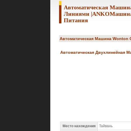
Автоматическая Машина
Линиями |ANKOМашина 
Питания
Автоматическая Машина Wonton 
Автоматическая Двухлинейная Ма
Место нахождения
Тайвань