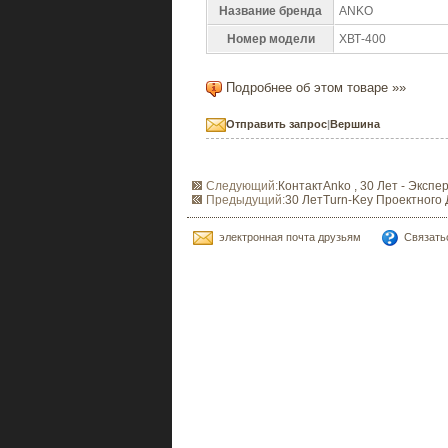
Название бренда
ANKO
Номер модели
ХВТ-400
Подробнее об этом товаре »»
Отправить запрос
|
Вершина
Следующий:
КонтактAnko , 30 Лет - Экс
Предыдущий:
30 ЛетTurn-Key Проектного
электронная почта друзьям
Связать