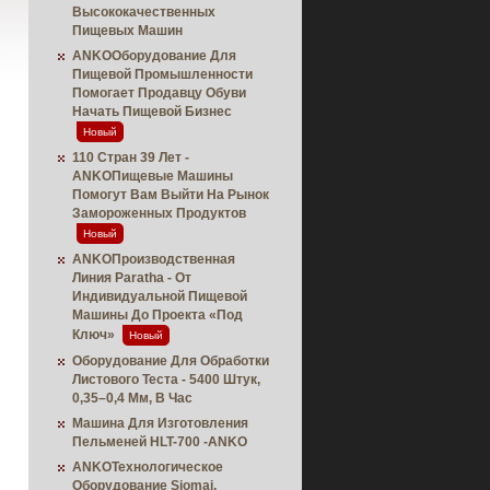
Высококачественных
Пищевых Машин
ANKOОборудование Для
Пищевой Промышленности
Помогает Продавцу Обуви
Начать Пищевой Бизнес
Новый
110 Стран 39 Лет -
ANKOПищевые Машины
Помогут Вам Выйти На Рынок
Замороженных Продуктов
Новый
ANKOПроизводственная
Линия Paratha - От
Индивидуальной Пищевой
Машины До Проекта «под
Ключ»
Новый
Оборудование Для Обработки
Листового Теста - 5400 Штук,
0,35–0,4 Мм, В Час
Машина Для Изготовления
Пельменей HLT-700 -ANKO
ANKOТехнологическое
Оборудование Siomai,