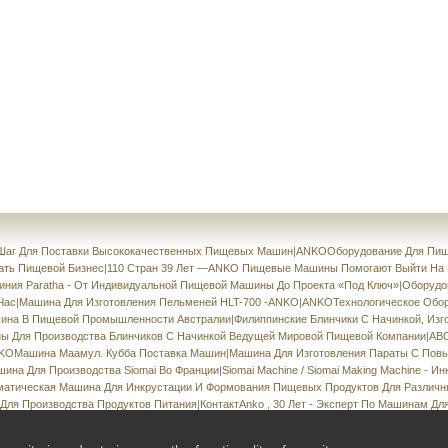
аг Для Поставки Высококачественных Пищевых Машин
|
ANKOОборудование Для Пищ
ать Пищевой Бизнес
|
110 Стран 39 Лет —ANKO Пищевые Машины Помогают Выйти На
ния Paratha - От Индивидуальной Пищевой Машины До Проекта «под Ключ»
|
Оборудов
 Час
|
Машина Для Изготовления Пельменей HLT-700 -ANKO
|
ANKOТехнологическое Обор
на В Пищевой Промышленности Австралии
|
Филиппинские Блинчики С Начинкой, Из
 Для Производства Блинчиков С Начинкой Ведущей Мировой Пищевой Компании
|
ABC
KOМашина Маамул. Кубба Поставка Машин
|
Машина Для Изготовления Параты С Пов
ина Для Производства Siomai Во Франции
|
Siomai Machine / Siomai Making Machine - 
матическая Машина Для Инкрустации И Формования Пищевых Продуктов Для Различн
Для Производства Продуктов Питания
|
КонтактAnko , 30 Лет - Эксперт По Машинам Д