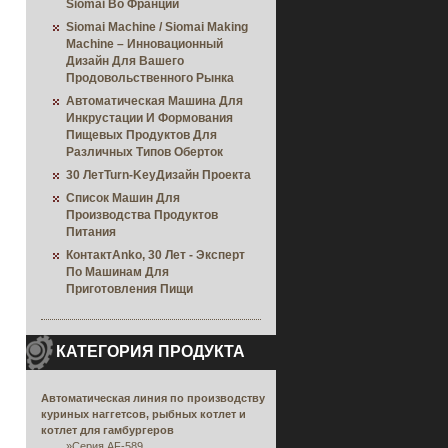
Siomai Во Франции
Siomai Machine / Siomai Making
Machine – Инновационный
Дизайн Для Вашего
Продовольственного Рынка
Автоматическая Машина Для
Инкрустации И Формования
Пищевых Продуктов Для
Различных Типов Оберток
30 ЛетTurn-KeyДизайн Проекта
Список Машин Для
Производства Продуктов
Питания
КонтактAnko, 30 Лет - Эксперт
По Машинам Для
Приготовления Пищи
КАТЕГОРИЯ ПРОДУКТА
Автоматическая линия по производству
куриных наггетсов, рыбных котлет и
котлет для гамбургеров
»
Серия AF-589