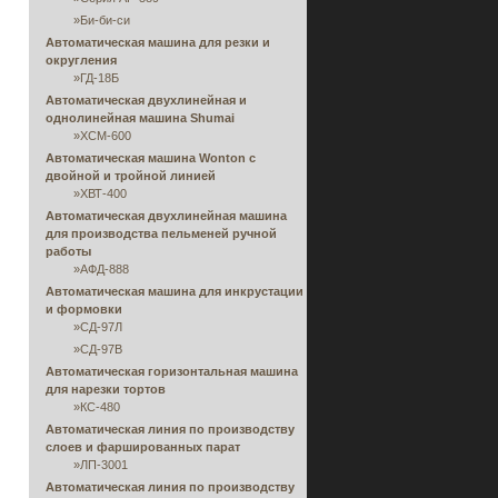
»
Би-би-си
Автоматическая машина для резки и
округления
»
ГД-18Б
Автоматическая двухлинейная и
однолинейная машина Shumai
»
ХСМ-600
Автоматическая машина Wonton с
двойной и тройной линией
»
ХВТ-400
Автоматическая двухлинейная машина
для производства пельменей ручной
работы
»
АФД-888
Автоматическая машина для инкрустации
и формовки
»
СД-97Л
»
СД-97В
Автоматическая горизонтальная машина
для нарезки тортов
»
КС-480
Автоматическая линия по производству
слоев и фаршированных парат
»
ЛП-3001
Автоматическая линия по производству