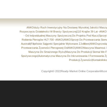
ANKOduży Ruch Inwestycyjny Na Dostawę Wysokiej Jakości Masz
Rozpoczęciu Działalności W Branży Spożywczej
|
110 Krajów 39 Lat -ANK
- Od Indywidualnej Maszyny Spożywczej Do Projektu Pod Klucz
|
Sprzęt
Robienia Pierogów HLT-700 -ANKO
|
ANKOSprzęt Do Przetwarzania Sioma
Australii
|
Filipińskie Sajgonki Specjalnie Wykonane ZJollibee
|
ANKOsprzedaj
Przetwarzania Żywności Pierogowej OdANKO
|
ANKOMaszyna Maamoul. 
Maszyna Do Smażonego Ryżu
|
Maszyna Do Produkcji Siomai We Fr
Spożywczego
|
Automatyczna Maszyna Do Inkrustowania I Formowania 
Produkcji Żywności
|
KontaktAnko
Copyright© 2022Ready-Market Online CorporationWszel