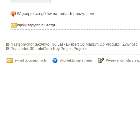
Więcej szczegółów na temat tej pozycji »»
Wyślij zapytanie
|
Szczyt
Następny:
KontaktAnko , 30 Lat - Ekspert Od Maszyn Do Produkcji Żywności
Poprzedni :
30-LetniTurn-Key Projekt Projektu
e-mail do znajomych
Skontaktuj się z nami
Wypełnij formularz za