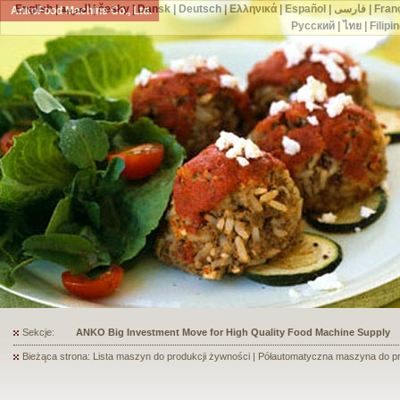
English
|
العربية
|
česky
|
Dansk
|
Deutsch
|
Ελληνικά
|
Español
|
فارسی
|
Fran
AnkoFood Machine Co., Ltd.
Русский
|
ไทย
|
Filipi
Sekcje:
ANKO's Food Processing Equipment Assists a Shoe Seller to Start 
Bieżąca strona: Lista maszyn do produkcji żywności | Półautomatyczna maszyna do pro