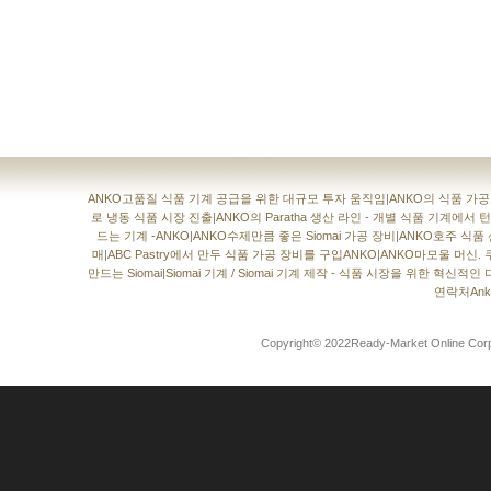
ANKO고품질 식품 기계 공급을 위한 대규모 투자 움직임
|
ANKO의 식품 가
로 냉동 식품 시장 진출
|
ANKO의 Paratha 생산 라인 - 개별 식품 기계에
드는 기계 -ANKO
|
ANKO수제만큼 좋은 Siomai 가공 장비
|
ANKO호주 식품
매
|
ABC Pastry에서 만두 식품 가공 장비를 구입ANKO
|
ANKO마모울 머신. 
만드는 Siomai
|
Siomai 기계 / Siomai 기계 제작 - 식품 시장을 위한 혁신적인
연락처Anko
Copyright© 2022Ready-Market Online 