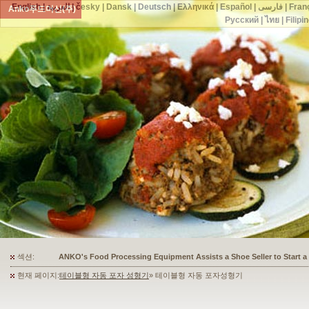
English
|
العربية
|
česky
|
Dansk
|
Deutsch
|
Ελληνικά
|
Español
|
فارسی
|
Fran
Anko푸드머신(주)
Русский
|
ไทย
|
Filipi
섹션:
ANKO's Food Processing Equipment Assists a Shoe Seller to Start 
현재 페이지:
테이블형 자동 포자 성형기
» 테이블형 자동 포자성형기